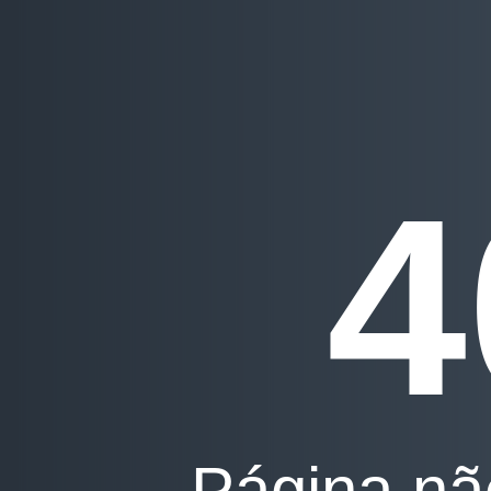
4
Página nã