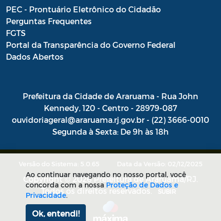
PEC - Prontuário Eletrônico do Cidadão
Perguntas Frequentes
FGTS
Portal da Transparência do Governo Federal
Dados Abertos
Prefeitura da Cidade de Araruama - Rua John
Kennedy, 120 - Centro - 28979-087
ouvidoriageral@araruama.rj.gov.br - (22) 3666-0010
Segunda à Sexta: De 9h às 18h
Versão do Sistema: 5.0.65
Data da Versão: 02/12/2025
Ao continuar navegando no nosso portal, você
Copyright © 2026 Prefeitura de Araruama/RJ.
concorda com a nossa
Proteção de Dados e
Todos os direitos reservados.
SUBIR
Privacidade
.
Ok, entendi!