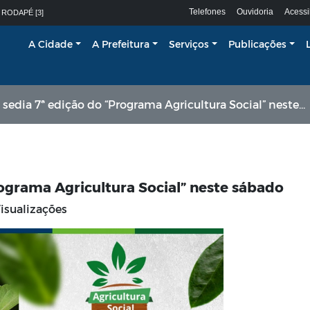
Telefones
Ouvidoria
Acessi
 RODAPÉ [3]
A Cidade
A Prefeitura
Serviços
Publicações
edia 7ª edição do “Programa Agricultura Social” neste sábado
ograma Agricultura Social” neste sábado
isualizações