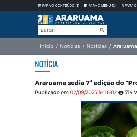
IR PARA O CONTEÚDO [1]
IR PARA O MENU [2]
IR PARA O
Início
Notícias
Notícias
Araruama s
NOTÍCIA
Araruama sedia 7ª edição do “Pr
Publicado em
02/09/2025 às 16:02
714 V