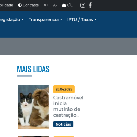
º
bilidade
Contraste
A+
A-
0
C
Legislação
Transparência
IPTU / Taxas
MAIS LIDAS
28.04.2025
Castramóvel
inicia
mutirão de
castração
gratuita em
Notícias
Araruama
nesta terça-