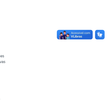
ões
vas
,