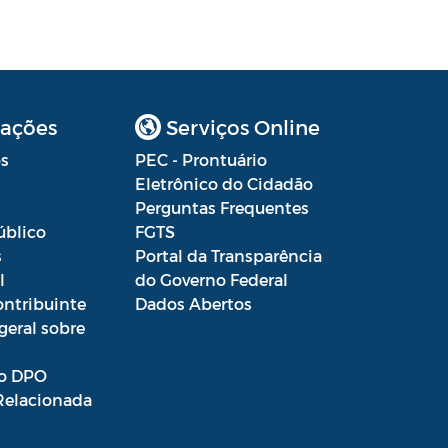
ações
Serviços Online
s
PEC - Prontuário
Eletrônico do Cidadão
Perguntas Frequentes
úblico
FGTS
s
Portal da Transparência
l
do Governo Federal
ontribuinte
Dados Abertos
geral sobre
o DPO
Relacionada