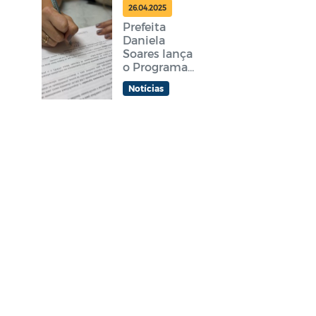
feira
26.04.2025
Prefeita
Daniela
Soares lança
o Programa
Araruama
Notícias
Aprender +