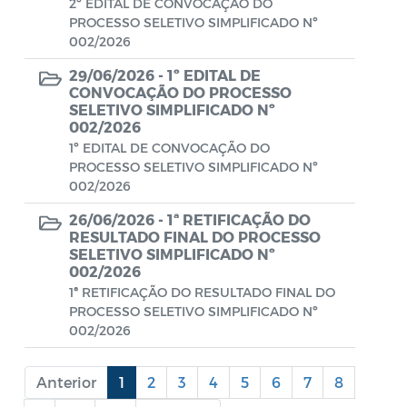
2º EDITAL DE CONVOCAÇÃO DO
PROCESSO SELETIVO SIMPLIFICADO Nº
Portal do Contribuinte
002/2026
Portaria Gabinete
29/06/2026 -
1º EDITAL DE
CONVOCAÇÃO DO PROCESSO
Portaria IBASMA
SELETIVO SIMPLIFICADO Nº
002/2026
Portaria SEADM
1º EDITAL DE CONVOCAÇÃO DO
PROCESSO SELETIVO SIMPLIFICADO Nº
Portaria SECUT
002/2026
Portaria SEDUC
26/06/2026 -
1ª RETIFICAÇÃO DO
RESULTADO FINAL DO PROCESSO
Portaria SEFAZ
SELETIVO SIMPLIFICADO Nº
002/2026
Portaria SESAU
1ª RETIFICAÇÃO DO RESULTADO FINAL DO
PROCESSO SELETIVO SIMPLIFICADO Nº
PORTARIA SETUR
002/2026
PORTARIA SEELA
Anterior
1
2
3
4
5
6
7
8
Portarias Sobre o Coronavírus COVID-19