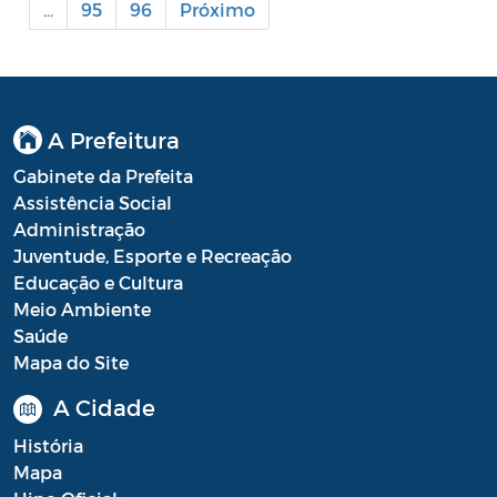
...
95
96
Próximo
Processo Seletivo
Processo Seletivo Secretaria de Educação
Programa Araruama Universitário
A Prefeitura
Pronunciamento do Dirigente
Gabinete da Prefeita
Assistência Social
Recursos Transferidos ao Município para
Administração
o enfrentamento à COVID-19
Juventude, Esporte e Recreação
Educação e Cultura
PORTARIA SETUR
Meio Ambiente
Saúde
Relação dos Fiscais de Contrato
Mapa do Site
Resolução Sobre o Coronavírus COVID-19
A Cidade
Portaria PROGE
História
Mapa
Resoluções