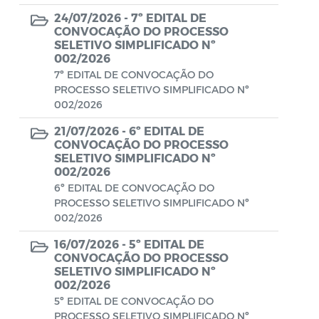
Conselho Municipal de Turismo
24/07/2026 -
7º EDITAL DE
Conselho Municipal do Desenvolvimento
CONVOCAÇÃO DO PROCESSO
SELETIVO SIMPLIFICADO Nº
Sustentável Rural e Pesqueiro de
002/2026
Araruama – COMDESURP-AR
7º EDITAL DE CONVOCAÇÃO DO
PROCESSO SELETIVO SIMPLIFICADO Nº
Conselho Municipal do Idoso (COMID)
002/2026
Conselho Municipal do Meio Ambiente -
21/07/2026 -
6º EDITAL DE
CONDEMA
CONVOCAÇÃO DO PROCESSO
SELETIVO SIMPLIFICADO Nº
Conselho Municipal dos Direitos da
002/2026
Criança e do Adolescente de Araruama -
6º EDITAL DE CONVOCAÇÃO DO
PROCESSO SELETIVO SIMPLIFICADO Nº
CMDCAA
002/2026
Contratos
16/07/2026 -
5º EDITAL DE
CONVOCAÇÃO DO PROCESSO
Convênio
SELETIVO SIMPLIFICADO Nº
002/2026
Convocação
5º EDITAL DE CONVOCAÇÃO DO
PROCESSO SELETIVO SIMPLIFICADO Nº