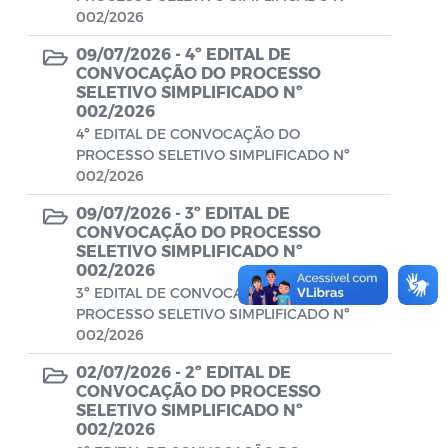
Diário oficial
002/2026
Editais
09/07/2026 -
4º EDITAL DE
CONVOCAÇÃO DO PROCESSO
Emendas Parlamentares
SELETIVO SIMPLIFICADO Nº
002/2026
Extrato de Contratos
4º EDITAL DE CONVOCAÇÃO DO
PROCESSO SELETIVO SIMPLIFICADO Nº
Extrato de Inexigibilidade
002/2026
Instruções Normativas
09/07/2026 -
3º EDITAL DE
CONVOCAÇÃO DO PROCESSO
Intimação
SELETIVO SIMPLIFICADO Nº
002/2026
JARI - Junta Recursos de Infração de
3º EDITAL DE CONVOCAÇÃO DO
Trânsito
PROCESSO SELETIVO SIMPLIFICADO Nº
002/2026
Licenças Específicas
02/07/2026 -
2º EDITAL DE
CONVOCAÇÃO DO PROCESSO
Notificação
SELETIVO SIMPLIFICADO Nº
002/2026
Parecer