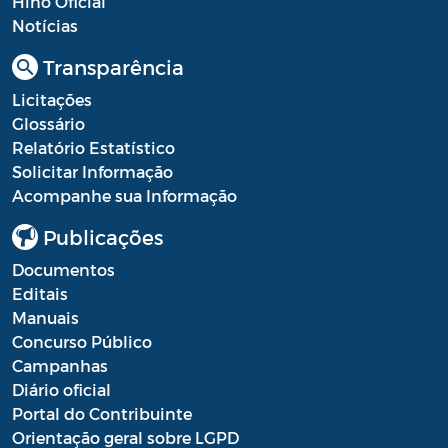
Hino Oficial
Resultado Processo Seletivo de
Notícias
Estagiários
Transparência
Saúde - Balancete
Licitações
Glossário
Saúde - Escala Profissionais
Relatório Estatístico
Saúde - Estoques de medicamentos das
Solicitar Informação
farmácias públicas
Acompanhe sua Informação
Saúde - Fila de espera por consultas
Publicações
nas especialidades
Documentos
Editais
Saúde - Instrumentos de Gestão do SUS
Manuais
Saúde - Plano Municipal de Saúde
Concurso Público
Campanhas
Saúde - Prestação de Contas
Diário oficial
Portal do Contribuinte
Saúde - Processo Seletivo de Agente
Orientação geral sobre LGPD
Comunitário de Saúde e Agente de