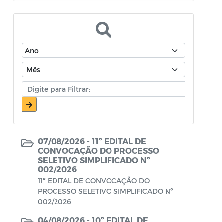
Atos Oficiais - Secretaria de Educação
Atos Oficiais - Secretaria de Fazenda e
Planejamento
Atos Oficiais - Secretaria de Saúde
Atos Oficiais - Secretaria de Transportes
Atos Oficiais - Secretaria Municipal de
Ambiente, Agricultura, Abastecimento e
Pesca
07/08/2026 -
11º EDITAL DE
Atos Oficiais - Secretaria Municipal de
CONVOCAÇÃO DO PROCESSO
SELETIVO SIMPLIFICADO Nº
Política Social, Trabalho, Habitação,
002/2026
Terceira Idade e Desenvolvimento
11º EDITAL DE CONVOCAÇÃO DO
Humano
PROCESSO SELETIVO SIMPLIFICADO Nº
002/2026
Autorização Para Início de Obras
04/08/2026 -
10º EDITAL DE