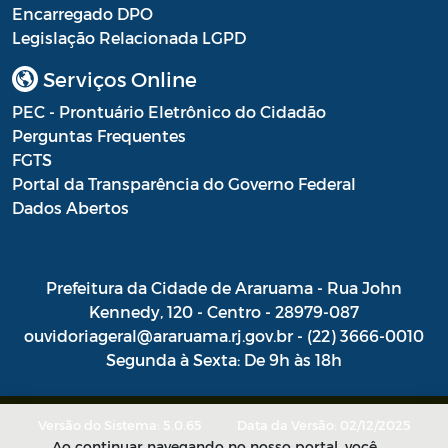
Encarregado DPO
Combate às Endemias
Legislação Relacionada LGPD
Saúde - REMUME - Relação Municipal de
Serviços Online
Medicamentos Essenciais
PEC - Prontuário Eletrônico do Cidadão
Saúde - Termo de opção para enfermeiros
Perguntas Frequentes
FGTS
Dativos
Portal da Transparência do Governo Federal
Instauração de Processo Administrativo
Dados Abertos
Termos
Prefeitura da Cidade de Araruama - Rua John
Intimações
Kennedy, 120 - Centro - 28979-087
Pareceres Referenciais da PGM
ouvidoriageral@araruama.rj.gov.br - (22) 3666-0010
Segunda à Sexta: De 9h às 18h
Portaria SEMAM
Programa Municipal de Educação
Versão do Sistema: 5.0.65
Data da Versão: 02/12/2025
Ambiental – PROMEA
Ao continuar navegando no nosso portal, você