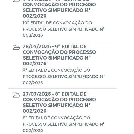
Aviso de rescisão unilateral
CONVOCAÇÃO DO PROCESSO
SELETIVO SIMPLIFICADO Nº
CADEP - Comissão de Análise de Defesa
002/2026
Prévia
10º EDITAL DE CONVOCAÇÃO DO
PROCESSO SELETIVO SIMPLIFICADO Nº
CONCURSO GUARDA MUNICIPAL Nº 002
002/2026
28/07/2026 -
9º EDITAL DE
Concurso Público
CONVOCAÇÃO DO PROCESSO
SELETIVO SIMPLIFICADO Nº
Conselho Municipal - CACS FUNDEB
002/2026
9º EDITAL DE CONVOCAÇÃO DO
Conselho Municipal de Assistência Social
PROCESSO SELETIVO SIMPLIFICADO Nº
de Araruama - COMASO
002/2026
Conselho Municipal de Educação
27/07/2026 -
8º EDITAL DE
CONVOCAÇÃO DO PROCESSO
Conselho Municipal de Habitação -
SELETIVO SIMPLIFICADO Nº
CMHA
002/2026
8º EDITAL DE CONVOCAÇÃO DO
Conselho Municipal de Saúde
PROCESSO SELETIVO SIMPLIFICADO Nº
002/2026