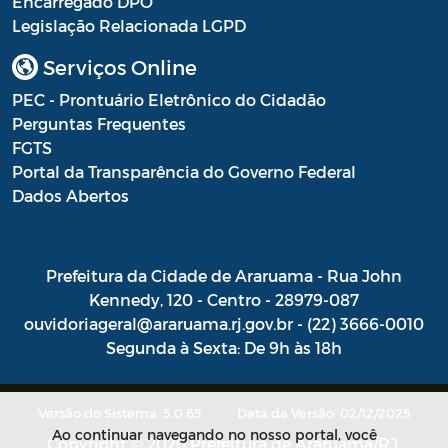
Encarregado DPO
Legislação Relacionada LGPD
Portal do Contribuinte
Serviços Online
Portaria Gabinete
PEC - Prontuário Eletrônico do Cidadão
Portaria IBASMA
Perguntas Frequentes
FGTS
Portaria SEADM
Portal da Transparência do Governo Federal
Portaria SECUT
Dados Abertos
Portaria SEDUC
Prefeitura da Cidade de Araruama - Rua John
Portaria SEFAZ
Kennedy, 120 - Centro - 28979-087
Portaria SESAU
ouvidoriageral@araruama.rj.gov.br - (22) 3666-0010
Segunda à Sexta: De 9h às 18h
PORTARIA SETUR
PORTARIA SEELA
Versão do Sistema: 5.0.65
Data da Versão: 02/12/2025
Ao continuar navegando no nosso portal, você
Portarias Sobre o Coronavírus COVID-19
Copyright © 2026 Prefeitura de Araruama/RJ.