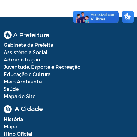
Conselho Municipal de Turismo
Conselho Municipal do Desenvolvimento
Sustentável Rural e Pesqueiro de
Araruama – COMDESURP-AR
A Prefeitura
Conselho Municipal do Idoso (COMID)
Gabinete da Prefeita
Assistência Social
Conselho Municipal do Meio Ambiente -
Administração
CONDEMA
Juventude, Esporte e Recreação
Conselho Municipal dos Direitos da
Educação e Cultura
Criança e do Adolescente de Araruama -
Meio Ambiente
CMDCAA
Saúde
Mapa do Site
Contratos
A Cidade
Convênio
História
Convocação
Mapa
Hino Oficial