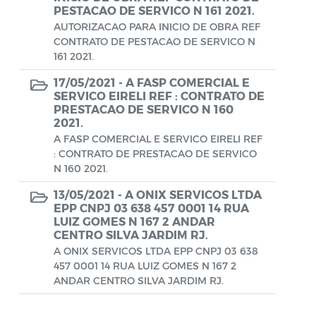
Aviso de rescisão unilateral
PESTACAO DE SERVICO N 161 2021.
AUTORIZACAO PARA INICIO DE OBRA REF
CADEP - Comissão de Análise de Defesa
CONTRATO DE PESTACAO DE SERVICO N
Prévia
161 2021.
CONCURSO GUARDA MUNICIPAL Nº 002
17/05/2021 -
A FASP COMERCIAL E
SERVICO EIRELI REF : CONTRATO DE
PRESTACAO DE SERVICO N 160
Concurso Público
2021.
Conselho Municipal - CACS FUNDEB
A FASP COMERCIAL E SERVICO EIRELI REF
: CONTRATO DE PRESTACAO DE SERVICO
Conselho Municipal de Assistência Social
N 160 2021.
de Araruama - COMASO
13/05/2021 -
A ONIX SERVICOS LTDA
EPP CNPJ 03 638 457 0001 14 RUA
Conselho Municipal de Educação
LUIZ GOMES N 167 2 ANDAR
CENTRO SILVA JARDIM RJ.
Conselho Municipal de Habitação -
A ONIX SERVICOS LTDA EPP CNPJ 03 638
CMHA
457 0001 14 RUA LUIZ GOMES N 167 2
ANDAR CENTRO SILVA JARDIM RJ.
Conselho Municipal de Saúde