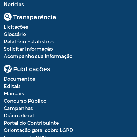
Diário oficial
Notícias
Editais
Transparência
Emendas Parlamentares
Licitações
Glossário
Extrato de Contratos
Relatório Estatístico
Solicitar Informação
Extrato de Inexigibilidade
Acompanhe sua Informação
Instruções Normativas
Publicações
Intimação
Documentos
Editais
JARI - Junta Recursos de Infração de
Manuais
Trânsito
Concurso Público
Campanhas
Licenças Específicas
Diário oficial
Notificação
Portal do Contribuinte
Orientação geral sobre LGPD
Parecer