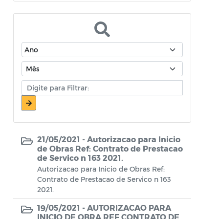
Atos Oficiais - Secretaria de Educação
Atos Oficiais - Secretaria de Fazenda e
Planejamento
Atos Oficiais - Secretaria de Saúde
Atos Oficiais - Secretaria de Transportes
Atos Oficiais - Secretaria Municipal de
Ambiente, Agricultura, Abastecimento e
Pesca
21/05/2021 -
Autorizacao para Inicio
Atos Oficiais - Secretaria Municipal de
de Obras Ref: Contrato de Prestacao
de Servico n 163 2021.
Política Social, Trabalho, Habitação,
Autorizacao para Inicio de Obras Ref:
Terceira Idade e Desenvolvimento
Contrato de Prestacao de Servico n 163
Humano
2021.
Autorização Para Início de Obras
19/05/2021 -
AUTORIZACAO PARA
INICIO DE OBRA REF CONTRATO DE