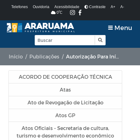
Telefones
Ouvidoria
Acessibilidade
Contraste
A+
A-
º
0
C
Menu
Início
Publicações
Autorização Para Início de Obras
ACORDO DE COOPERAÇÃO TÉCNICA
Atas
Ato de Revogação de Licitação
Atos GP
Atos Oficiais - Secretaria de cultura,
turismo e desenvolvimento econômico