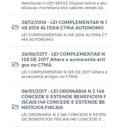
Resolucao n 001 SEFAZ Dispoe sobre a atu
Lei Aldir Blanc - PNAB 2025
alizacao monetaria dos valores venais da U
FISA e dos creditos da Fazenda Publica no
Lei Aldir Blanc - EDITAL EMERGENCIAL
exercicio de 2020.
28/12/2018 - LEI COMPLEMENTAR N 1
DE PROJETOS CULTURAIS
49 2018 ALTERA CTMA AUTONOMO.
Lei Aldir Blanc - SUBSÍDIO
LEI COMPLEMENTAR N 149 2018 ALTERA CT
MA AUTONOMO.
EMERGENCIAL DA CULTURA
Lei Complementar
29/09/2017 - LEI COMPLEMENTAR N
128 DE 2017 Altera e acrescenta arti
Leis
gos no CTMA.
LEI COMPLEMENTAR N 128 DE 2017 Altera e
Leis Sobre o Coronavírus COVID-19
acrescenta artigos no CTMA.
LOA
09/01/2017 - LEI ORDINARIA N 2 146
CONCEDE E ESTENDE BENEFICIOS F
Movimentações Orçamentárias
ISCAIS.146 CONCEDE E ESTENDE BE
NEFÍCIOS FISCAIS
Plano de Contratações Anual (PCA)
LEI ORDINARIA N 2 146 CONCEDE E ESTEN
DE BENEFICIOS FISCAIS.146 CONCEDE E E
Plano Plurianual (PPA)
STENDE BENEFÍCIOS FISCAIS