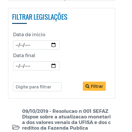
PESTALOZZI e SÃO BENEDITO)
FILTRAR LEGISLAÇÕES
Constituição Federal
Decretos
Data de início
Decretos Educação
Decretos SEPOL
Data final
Decretos Sobre o Coronavírus COVID-19
LDO
Filtrar
Legislação ISS
Legislação Tributária - IPTU
09/10/2019 - Resolucao n 001 SEFAZ
Lei Aldir Blanc
Dispoe sobre a atualizacao monetari
a dos valores venais da UFISA e dos c
Lei Aldir Blanc - PNAB 2
reditos da Fazenda Publica