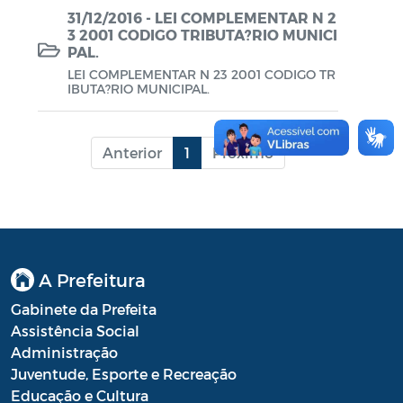
31/12/2016 - LEI COMPLEMENTAR N 2
Planos em Função da COVID-19
3 2001 CODIGO TRIBUTA?RIO MUNICI
PAL.
Prestação de Contas de Governo
LEI COMPLEMENTAR N 23 2001 CODIGO TR
IBUTA?RIO MUNICIPAL.
QDD - Quadro de Detalhamento das
Despesas
Recursos Concedidos (AFADA,
Anterior
1
Próximo
PESTALOZZI e SÃO BENEDITO)
Relatório de Gestão Fiscal (RGF) - A partir
de 2021
Relatório Resumido da Execução
A Prefeitura
Orçamentária (RREO) - A partir de 2021
Gabinete da Prefeita
RREO
Assistência Social
Administração
Saúde - Leis e Decretos
Juventude, Esporte e Recreação
Educação e Cultura
Saúde - Regimento Interno