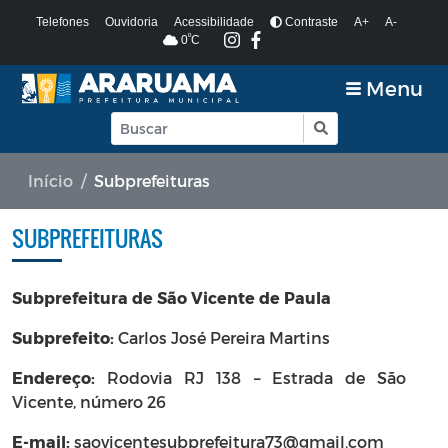
Telefones
Ouvidoria
Acessibilidade
Contraste
A+
A-
º
0
C
Menu
Início
Subprefeituras
SUBPREFEITURAS
Subprefeitura de São Vicente de Paula
Subprefeito:
Carlos José Pereira Martins
Endereço:
Rodovia RJ 138 – Estrada de São
Vicente, número 26
E-mail:
saovicentesubprefeitura73@gmail.com