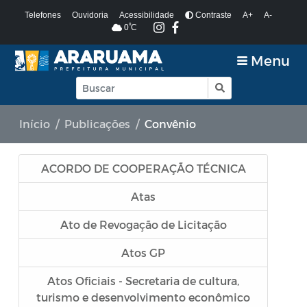
Telefones
Ouvidoria
Acessibilidade
Contraste
A+
A-
º
0
C
Menu
Início
Publicações
Convênio
ACORDO DE COOPERAÇÃO TÉCNICA
Atas
Ato de Revogação de Licitação
Atos GP
Atos Oficiais - Secretaria de cultura,
turismo e desenvolvimento econômico