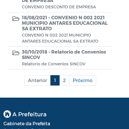
DE EMPRESA
Diário oficial
CONVENIO DESCONTO DE EMPRESA
Editais
18/08/2021 -
CONVENIO N 002 2021
MUNICIPIO ANTARES EDUCACIONAL
Emendas Parlamentares
SA EXTRATO
CONVENIO N 002 2021 MUNICIPIO
Extrato de Contratos
ANTARES EDUCACIONAL SA EXTRATO
Extrato de Inexigibilidade
30/10/2018 -
Relatorio de Convenios
SINCOV
Instruções Normativas
Relatorio de Convenios SINCOV
Intimação
Anterior
1
2
Próximo
JARI - Junta Recursos de Infração de
Trânsito
Licenças Específicas
A Prefeitura
Notificação
Gabinete da Prefeita
Parecer