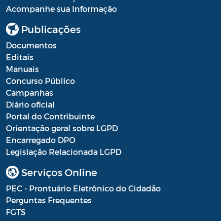
Acompanhe sua Informação
Processo Seletivo
Publicações
Processo Seletivo Secretaria de Educação
Documentos
Programa Araruama Universitário
Editais
Manuais
Pronunciamento do Dirigente
Concurso Público
Campanhas
Recursos Transferidos ao Município para
Diário oficial
o enfrentamento à COVID-19
Portal do Contribuinte
Orientação geral sobre LGPD
PORTARIA SETUR
Encarregado DPO
Relação dos Fiscais de Contrato
Legislação Relacionada LGPD
Resolução Sobre o Coronavírus COVID-19
Serviços Online
PEC - Prontuário Eletrônico do Cidadão
Portaria PROGE
Perguntas Frequentes
Resoluções
FGTS