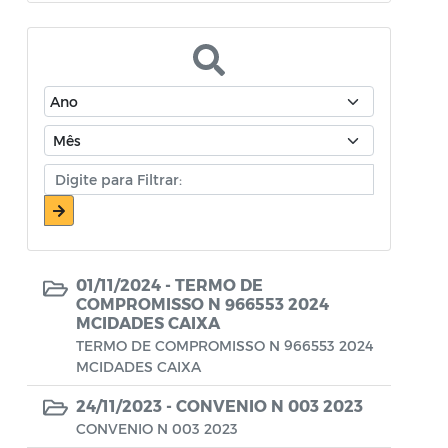
Atos Oficiais - Secretaria de Educação
Atos Oficiais - Secretaria de Fazenda e
Planejamento
Atos Oficiais - Secretaria de Saúde
Atos Oficiais - Secretaria de Transportes
Atos Oficiais - Secretaria Municipal de
Ambiente, Agricultura, Abastecimento e
Pesca
01/11/2024 -
TERMO DE
Atos Oficiais - Secretaria Municipal de
COMPROMISSO N 966553 2024
MCIDADES CAIXA
Política Social, Trabalho, Habitação,
TERMO DE COMPROMISSO N 966553 2024
Terceira Idade e Desenvolvimento
MCIDADES CAIXA
Humano
24/11/2023 -
CONVENIO N 003 2023
Autorização Para Início de Obras
CONVENIO N 003 2023