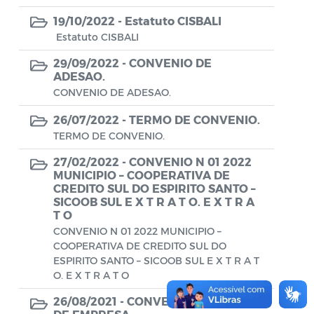
Conselho Municipal de Turismo
19/10/2022 -
Estatuto CISBALI
Conselho Municipal do Desenvolvimento
Estatuto CISBALI
Sustentável Rural e Pesqueiro de
29/09/2022 -
CONVENIO DE
Araruama – COMDESURP-AR
ADESAO.
Conselho Municipal do Idoso (COMID)
CONVENIO DE ADESAO.
26/07/2022 -
TERMO DE CONVENIO.
Conselho Municipal do Meio Ambiente -
TERMO DE CONVENIO.
CONDEMA
27/02/2022 -
CONVENIO N 01 2022
Conselho Municipal dos Direitos da
MUNICIPIO – COOPERATIVA DE
Criança e do Adolescente de Araruama -
CREDITO SUL DO ESPIRITO SANTO –
CMDCAA
SICOOB SUL E X T R A T O. E X T R A
T O
Contratos
CONVENIO N 01 2022 MUNICIPIO –
COOPERATIVA DE CREDITO SUL DO
Convênio
ESPIRITO SANTO – SICOOB SUL E X T R A T
O. E X T R A T O
Convocação
26/08/2021 -
CONVENIO DESCONTO