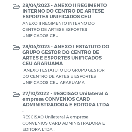
Aviso de rescisão unilateral
28/04/2023 -
ANEXO II REGIMENTO
INTERNO DO CENTRO DE ARTESE
CADEP - Comissão de Análise de Defesa
ESPORTES UNIFICADOS CEU
Prévia
ANEXO II REGIMENTO INTERNO DO
CENTRO DE ARTESE ESPORTES
CONCURSO GUARDA MUNICIPAL Nº 002
UNIFICADOS CEU
Concurso Público
28/04/2023 -
ANEXO I ESTATUTO DO
GRUPO GESTOR DO CENTRO DE
ARTES E ESPORTES UNIFICADOS
Conselho Municipal - CACS FUNDEB
CEU ARARUAMA
Conselho Municipal de Assistência Social
ANEXO I ESTATUTO DO GRUPO GESTOR
DO CENTRO DE ARTES E ESPORTES
de Araruama - COMASO
UNIFICADOS CEU ARARUAMA
Conselho Municipal de Educação
27/10/2022 -
RESCISAO Unilateral A
empresa CONVENIOS CARD
Conselho Municipal de Habitação -
ADMINISTRADORA E EDITORA LTDA
CMHA
.
RESCISAO Unilateral A empresa
Conselho Municipal de Saúde
CONVENIOS CARD ADMINISTRADORA E
EDITORA LTDA .