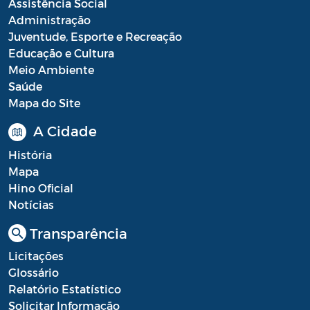
Assistência Social
Administração
Portal do Contribuinte
Juventude, Esporte e Recreação
Portaria Gabinete
Educação e Cultura
Meio Ambiente
Portaria IBASMA
Saúde
Mapa do Site
Portaria SEADM
A Cidade
Portaria SECUT
História
Portaria SEDUC
Mapa
Hino Oficial
Portaria SEFAZ
Notícias
Portaria SESAU
Transparência
PORTARIA SETUR
Licitações
Glossário
PORTARIA SEELA
Relatório Estatístico
Portarias Sobre o Coronavírus COVID-19
Solicitar Informação