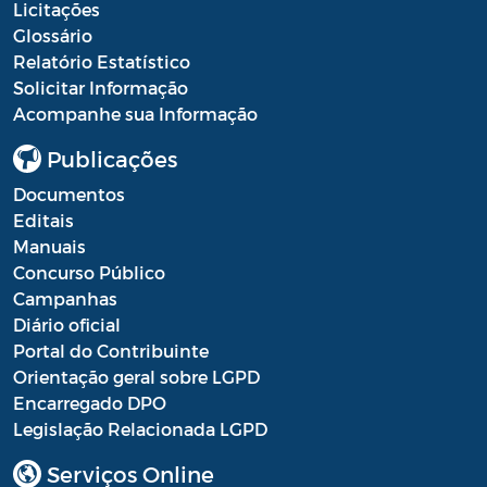
Licitações
Resultado Processo Seletivo de
Glossário
Estagiários
Relatório Estatístico
Solicitar Informação
Saúde - Balancete
Acompanhe sua Informação
Saúde - Escala Profissionais
Publicações
Saúde - Estoques de medicamentos das
Documentos
farmácias públicas
Editais
Manuais
Saúde - Fila de espera por consultas
Concurso Público
nas especialidades
Campanhas
Saúde - Instrumentos de Gestão do SUS
Diário oficial
Portal do Contribuinte
Saúde - Plano Municipal de Saúde
Orientação geral sobre LGPD
Encarregado DPO
Saúde - Prestação de Contas
Legislação Relacionada LGPD
Saúde - Processo Seletivo de Agente
Serviços Online
Comunitário de Saúde e Agente de