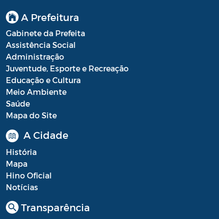
A Prefeitura
Processo Seletivo
Gabinete da Prefeita
Processo Seletivo Secretaria de Educação
Assistência Social
Programa Araruama Universitário
Administração
Juventude, Esporte e Recreação
Pronunciamento do Dirigente
Educação e Cultura
Meio Ambiente
Recursos Transferidos ao Município para
Saúde
o enfrentamento à COVID-19
Mapa do Site
PORTARIA SETUR
A Cidade
Relação dos Fiscais de Contrato
História
Mapa
Resolução Sobre o Coronavírus COVID-19
Hino Oficial
Notícias
Portaria PROGE
Transparência
Resoluções