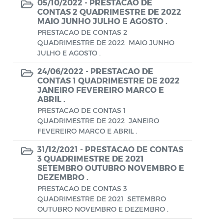
Conselho Municipal de Turismo
05/10/2022 -
PRESTACAO DE
CONTAS 2 QUADRIMESTRE DE 2022
MAIO JUNHO JULHO E AGOSTO .
Conselho Municipal do Desenvolvimento
PRESTACAO DE CONTAS 2
Sustentável Rural e Pesqueiro de
QUADRIMESTRE DE 2022 MAIO JUNHO
Araruama – COMDESURP-AR
JULHO E AGOSTO .
Conselho Municipal do Idoso (COMID)
24/06/2022 -
PRESTACAO DE
CONTAS 1 QUADRIMESTRE DE 2022
Conselho Municipal do Meio Ambiente -
JANEIRO FEVEREIRO MARCO E
CONDEMA
ABRIL .
PRESTACAO DE CONTAS 1
Conselho Municipal dos Direitos da
QUADRIMESTRE DE 2022 JANEIRO
Criança e do Adolescente de Araruama -
FEVEREIRO MARCO E ABRIL .
CMDCAA
31/12/2021 -
PRESTACAO DE CONTAS
3 QUADRIMESTRE DE 2021
Contratos
SETEMBRO OUTUBRO NOVEMBRO E
DEZEMBRO .
Convênio
PRESTACAO DE CONTAS 3
QUADRIMESTRE DE 2021 SETEMBRO
Convocação
OUTUBRO NOVEMBRO E DEZEMBRO .