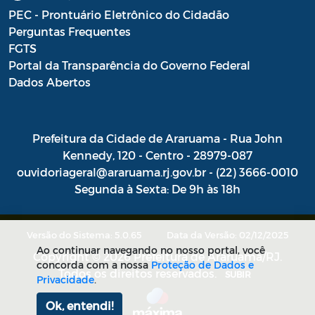
Combate às Endemias
PEC - Prontuário Eletrônico do Cidadão
Perguntas Frequentes
Saúde - REMUME - Relação Municipal de
FGTS
Medicamentos Essenciais
Portal da Transparência do Governo Federal
Dados Abertos
Saúde - Termo de opção para enfermeiros
Dativos
Prefeitura da Cidade de Araruama - Rua John
Instauração de Processo Administrativo
Kennedy, 120 - Centro - 28979-087
ouvidoriageral@araruama.rj.gov.br - (22) 3666-0010
Termos
Segunda à Sexta: De 9h às 18h
Intimações
Pareceres Referenciais da PGM
Versão do Sistema: 5.0.65
Data da Versão: 02/12/2025
Ao continuar navegando no nosso portal, você
Copyright © 2026 Prefeitura de Araruama/RJ.
Portaria SEMAM
concorda com a nossa
Proteção de Dados e
Todos os direitos reservados.
SUBIR
Privacidade
.
Programa Municipal de Educação
Ok, entendi!
Ambiental – PROMEA