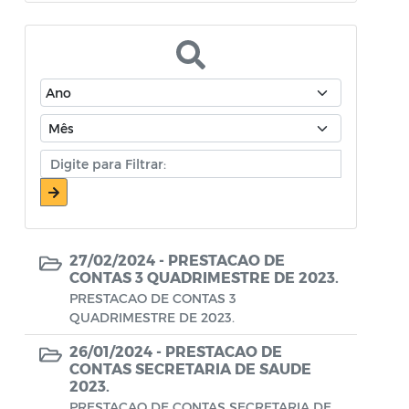
Atos Oficiais - Secretaria de Educação
Atos Oficiais - Secretaria de Fazenda e
Planejamento
Atos Oficiais - Secretaria de Saúde
Atos Oficiais - Secretaria de Transportes
Atos Oficiais - Secretaria Municipal de
Ambiente, Agricultura, Abastecimento e
Pesca
27/02/2024 -
PRESTACAO DE
Atos Oficiais - Secretaria Municipal de
CONTAS 3 QUADRIMESTRE DE 2023.
Política Social, Trabalho, Habitação,
PRESTACAO DE CONTAS 3
QUADRIMESTRE DE 2023.
Terceira Idade e Desenvolvimento
Humano
26/01/2024 -
PRESTACAO DE
CONTAS SECRETARIA DE SAUDE
Autorização Para Início de Obras
2023.
PRESTACAO DE CONTAS SECRETARIA DE