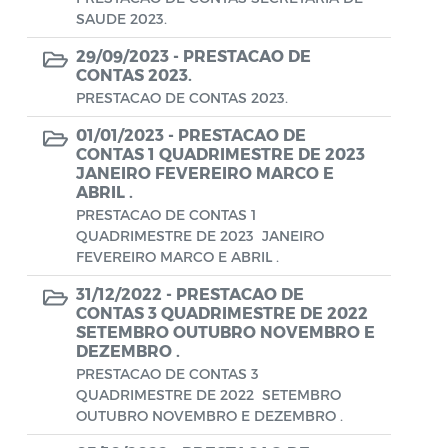
Aviso de rescisão unilateral
SAUDE 2023.
CADEP - Comissão de Análise de Defesa
29/09/2023 -
PRESTACAO DE
CONTAS 2023.
Prévia
PRESTACAO DE CONTAS 2023.
CONCURSO GUARDA MUNICIPAL Nº 002
01/01/2023 -
PRESTACAO DE
CONTAS 1 QUADRIMESTRE DE 2023
Concurso Público
JANEIRO FEVEREIRO MARCO E
ABRIL .
Conselho Municipal - CACS FUNDEB
PRESTACAO DE CONTAS 1
QUADRIMESTRE DE 2023 JANEIRO
Conselho Municipal de Assistência Social
FEVEREIRO MARCO E ABRIL .
de Araruama - COMASO
31/12/2022 -
PRESTACAO DE
Conselho Municipal de Educação
CONTAS 3 QUADRIMESTRE DE 2022
SETEMBRO OUTUBRO NOVEMBRO E
Conselho Municipal de Habitação -
DEZEMBRO .
CMHA
PRESTACAO DE CONTAS 3
QUADRIMESTRE DE 2022 SETEMBRO
Conselho Municipal de Saúde
OUTUBRO NOVEMBRO E DEZEMBRO .