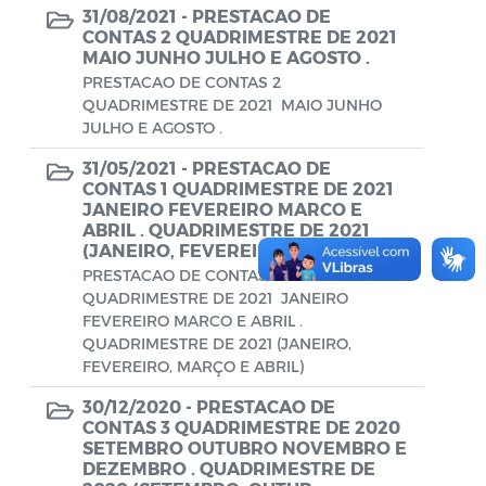
Diário oficial
31/08/2021 -
PRESTACAO DE
CONTAS 2 QUADRIMESTRE DE 2021
Editais
MAIO JUNHO JULHO E AGOSTO .
PRESTACAO DE CONTAS 2
Emendas Parlamentares
QUADRIMESTRE DE 2021 MAIO JUNHO
JULHO E AGOSTO .
Extrato de Contratos
31/05/2021 -
PRESTACAO DE
Extrato de Inexigibilidade
CONTAS 1 QUADRIMESTRE DE 2021
JANEIRO FEVEREIRO MARCO E
Instruções Normativas
ABRIL . QUADRIMESTRE DE 2021
(JANEIRO, FEVEREIRO,
Intimação
PRESTACAO DE CONTAS 1
QUADRIMESTRE DE 2021 JANEIRO
JARI - Junta Recursos de Infração de
FEVEREIRO MARCO E ABRIL .
Trânsito
QUADRIMESTRE DE 2021 (JANEIRO,
FEVEREIRO, MARÇO E ABRIL)
Licenças Específicas
30/12/2020 -
PRESTACAO DE
CONTAS 3 QUADRIMESTRE DE 2020
Notificação
SETEMBRO OUTUBRO NOVEMBRO E
DEZEMBRO . QUADRIMESTRE DE
Parecer