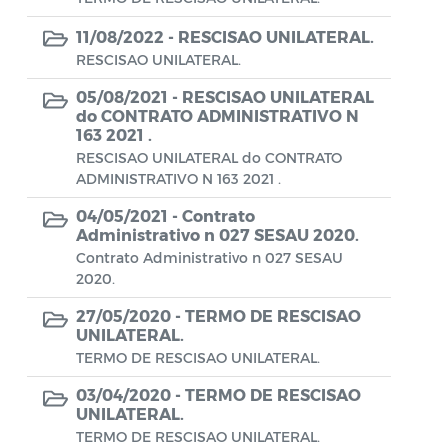
Aviso de rescisão unilateral
11/08/2022 -
RESCISAO UNILATERAL.
CADEP - Comissão de Análise de Defesa
RESCISAO UNILATERAL.
Prévia
05/08/2021 -
RESCISAO UNILATERAL
CONCURSO GUARDA MUNICIPAL Nº 002
do CONTRATO ADMINISTRATIVO N
163 2021 .
Concurso Público
RESCISAO UNILATERAL do CONTRATO
ADMINISTRATIVO N 163 2021 .
Conselho Municipal - CACS FUNDEB
04/05/2021 -
Contrato
Administrativo n 027 SESAU 2020.
Conselho Municipal de Assistência Social
Contrato Administrativo n 027 SESAU
de Araruama - COMASO
2020.
Conselho Municipal de Educação
27/05/2020 -
TERMO DE RESCISAO
UNILATERAL.
Conselho Municipal de Habitação -
TERMO DE RESCISAO UNILATERAL.
CMHA
03/04/2020 -
TERMO DE RESCISAO
Conselho Municipal de Saúde
UNILATERAL.
TERMO DE RESCISAO UNILATERAL.