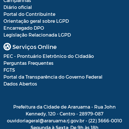
Campanhas
Diário oficial
Processo Seletivo
Portal do Contribuinte
Orientação geral sobre LGPD
Processo Seletivo Secretaria de Educação
Encarregado DPO
Programa Araruama Universitário
Legislação Relacionada LGPD
Pronunciamento do Dirigente
Serviços Online
PEC - Prontuário Eletrônico do Cidadão
Recursos Transferidos ao Município para
Perguntas Frequentes
o enfrentamento à COVID-19
FGTS
PORTARIA SETUR
Portal da Transparência do Governo Federal
Dados Abertos
Relação dos Fiscais de Contrato
Resolução Sobre o Coronavírus COVID-19
Prefeitura da Cidade de Araruama - Rua John
Portaria PROGE
Kennedy, 120 - Centro - 28979-087
ouvidoriageral@araruama.rj.gov.br - (22) 3666-0010
Resoluções
Segunda à Sexta: De 9h às 18h