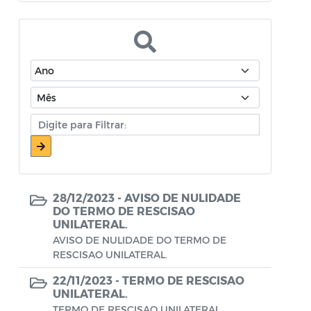
Atos Oficiais - Secretaria de Educação
Atos Oficiais - Secretaria de Fazenda e
Planejamento
Atos Oficiais - Secretaria de Saúde
Atos Oficiais - Secretaria de Transportes
Atos Oficiais - Secretaria Municipal de
Ambiente, Agricultura, Abastecimento e
Pesca
28/12/2023 -
AVISO DE NULIDADE
Atos Oficiais - Secretaria Municipal de
DO TERMO DE RESCISAO
UNILATERAL.
Política Social, Trabalho, Habitação,
AVISO DE NULIDADE DO TERMO DE
Terceira Idade e Desenvolvimento
RESCISAO UNILATERAL.
Humano
22/11/2023 -
TERMO DE RESCISAO
Autorização Para Início de Obras
UNILATERAL.
TERMO DE RESCISAO UNILATERAL.