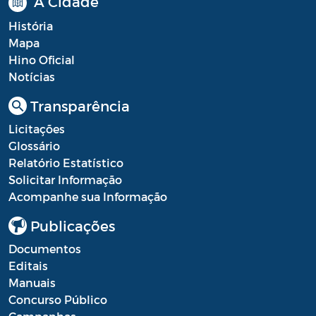
A Cidade
Portal do Contribuinte
História
Mapa
Portaria Gabinete
Hino Oficial
Notícias
Portaria IBASMA
Transparência
Portaria SEADM
Licitações
Portaria SECUT
Glossário
Relatório Estatístico
Portaria SEDUC
Solicitar Informação
Portaria SEFAZ
Acompanhe sua Informação
Portaria SESAU
Publicações
Documentos
PORTARIA SETUR
Editais
PORTARIA SEELA
Manuais
Concurso Público
Portarias Sobre o Coronavírus COVID-19