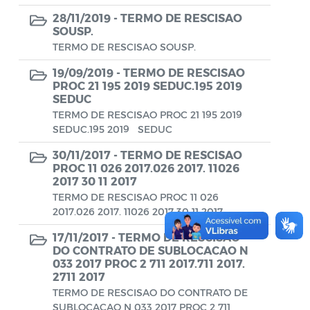
Conselho Municipal de Turismo
28/11/2019 -
TERMO DE RESCISAO
Conselho Municipal do Desenvolvimento
SOUSP.
Sustentável Rural e Pesqueiro de
TERMO DE RESCISAO SOUSP.
Araruama – COMDESURP-AR
19/09/2019 -
TERMO DE RESCISAO
PROC 21 195 2019 SEDUC.195 2019
Conselho Municipal do Idoso (COMID)
SEDUC
TERMO DE RESCISAO PROC 21 195 2019
Conselho Municipal do Meio Ambiente -
SEDUC.195 2019 SEDUC
CONDEMA
30/11/2017 -
TERMO DE RESCISAO
Conselho Municipal dos Direitos da
PROC 11 026 2017.026 2017. 11026
2017 30 11 2017
Criança e do Adolescente de Araruama -
TERMO DE RESCISAO PROC 11 026
CMDCAA
2017.026 2017. 11026 2017 30 11 2017
Contratos
17/11/2017 -
TERMO DE RESCISAO
DO CONTRATO DE SUBLOCACAO N
Convênio
033 2017 PROC 2 711 2017.711 2017.
2711 2017
Convocação
TERMO DE RESCISAO DO CONTRATO DE
SUBLOCACAO N 033 2017 PROC 2 711