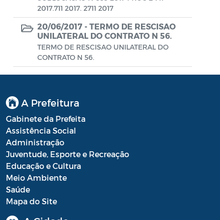
Diário oficial
2017.711 2017. 2711 2017
Editais
20/06/2017 -
TERMO DE RESCISAO
UNILATERAL DO CONTRATO N 56.
Emendas Parlamentares
TERMO DE RESCISAO UNILATERAL DO
CONTRATO N 56.
Extrato de Contratos
Extrato de Inexigibilidade
A Prefeitura
Instruções Normativas
Gabinete da Prefeita
Intimação
Assistência Social
Administração
JARI - Junta Recursos de Infração de
Juventude, Esporte e Recreação
Trânsito
Educação e Cultura
Licenças Específicas
Meio Ambiente
Saúde
Notificação
Mapa do Site
Parecer