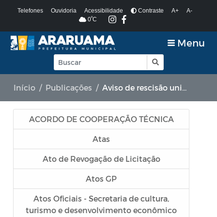
Telefones
Ouvidoria
Acessibilidade
Contraste
A+
A-
º
0
C
Menu
Início
Publicações
Aviso de rescisão unilateral
ACORDO DE COOPERAÇÃO TÉCNICA
Atas
Ato de Revogação de Licitação
Atos GP
Atos Oficiais - Secretaria de cultura,
turismo e desenvolvimento econômico