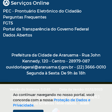
Serviços Online
PEC - Prontuário Eletrônico do Cidadão
Perguntas Frequentes
FGTS
Portal da Transparência do Governo Federal
Dados Abertos
Prefeitura da Cidade de Araruama - Rua John
Kennedy, 120 - Centro - 28979-087
ouvidoriageral@araruama.rj.gov.br - (22) 3666-0010
Segunda à Sexta: De 9h às 18h
Versão do Sistema: 5.0.65
Data da Versão: 02/12/2025
Ao continuar navegando no nosso portal, você
Copyright © 2026 Prefeitura de Araruama/RJ.
concorda com a nossa
Proteção de Dados e
Todos os direitos reservados.
SUBIR
Privacidade
.