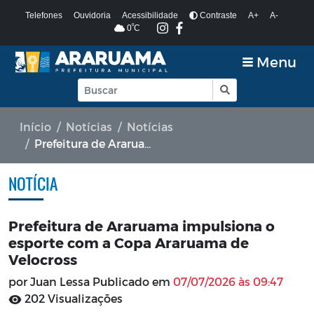
Telefones
Ouvidoria
Acessibilidade
Contraste
A+
A-
º
0
C
Menu
Início
Notícias
Notícias
Prefeitura de Araruama impulsiona o esporte com a Copa Araruama de Velocross
NOTÍCIA
Prefeitura de Araruama impulsiona o
esporte com a Copa Araruama de
Velocross
por Juan Lessa Publicado em
07/07/2026 às 09:47
202 Visualizações