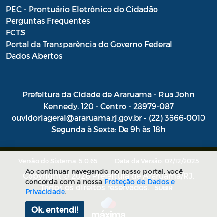
PEC - Prontuário Eletrônico do Cidadão
Perguntas Frequentes
FGTS
Portal da Transparência do Governo Federal
Dados Abertos
Prefeitura da Cidade de Araruama - Rua John
Kennedy, 120 - Centro - 28979-087
ouvidoriageral@araruama.rj.gov.br - (22) 3666-0010
Segunda à Sexta: De 9h às 18h
Versão do Sistema: 5.0.65
Data da Versão: 02/12/2025
Ao continuar navegando no nosso portal, você
Copyright © 2026 Prefeitura de Araruama/RJ.
concorda com a nossa
Proteção de Dados e
Todos os direitos reservados.
SUBIR
Privacidade
.
Ok, entendi!