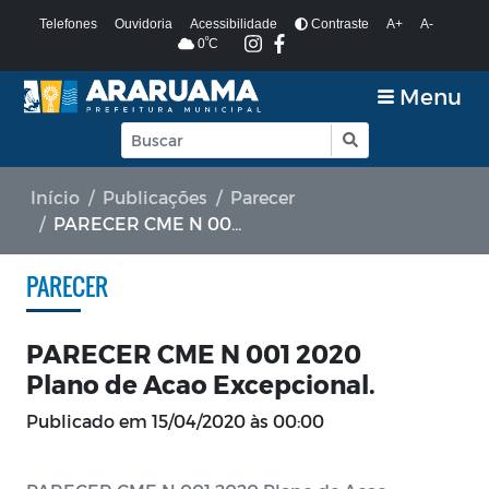
Telefones
Ouvidoria
Acessibilidade
Contraste
A+
A-
º
0
C
Menu
Início
Publicações
Parecer
PARECER CME N 001 2020 Plano de Acao Excepcional.
PARECER
PARECER CME N 001 2020
Plano de Acao Excepcional.
Publicado em
15/04/2020 às 00:00