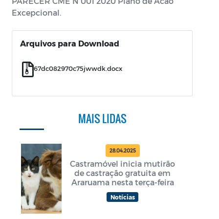
PARECER CME N 001 2020 Plano de Acao
Excepcional.
Arquivos para Download
67dc082970c75jwwdk.docx
MAIS LIDAS
28.04.2025
Castramóvel inicia mutirão
de castração gratuita em
Araruama nesta terça-feira
Notícias