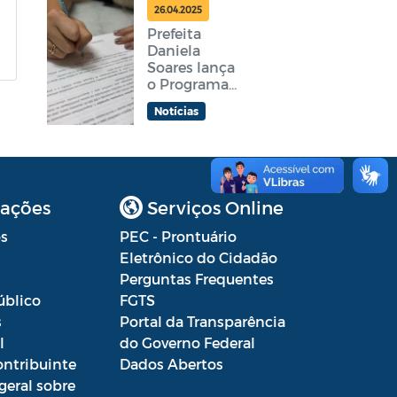
feira
26.04.2025
Prefeita
Daniela
Soares lança
o Programa
Araruama
Notícias
Aprender +
ações
Serviços Online
s
PEC - Prontuário
Eletrônico do Cidadão
Perguntas Frequentes
úblico
FGTS
s
Portal da Transparência
l
do Governo Federal
ontribuinte
Dados Abertos
geral sobre