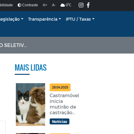
º
bilidade
Contraste
A+
A-
0
C
Legislação
Transparência
IPTU / Taxas
O Nº 002/2026
MAIS LIDAS
28.04.2025
Castramóvel
inicia
mutirão de
castração
gratuita em
Notícias
Araruama
nesta terça-