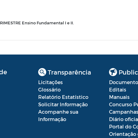
MESTRE Ensino Fundamental I e II.
de
Transparência
Public
Licitações
Documento
Glossário
Editais
Relatório Estatístico
Manuais
Solicitar Informação
Concurso P
Acompanhe sua
Campanha
Informação
Diário oficia
Portal do C
Orientação 