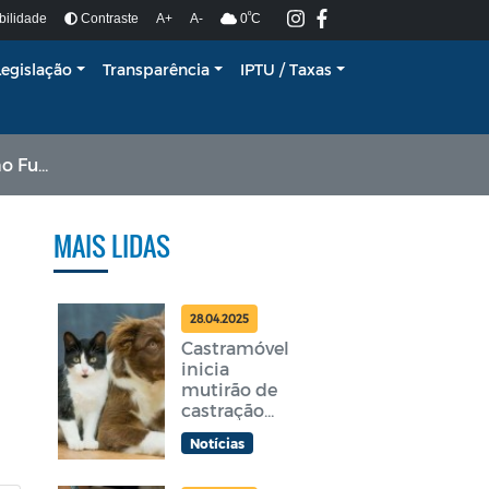
º
bilidade
Contraste
A+
A-
0
C
Legislação
Transparência
IPTU / Taxas
e II.
MAIS LIDAS
28.04.2025
Castramóvel
inicia
mutirão de
castração
gratuita em
Notícias
Araruama
nesta terça-