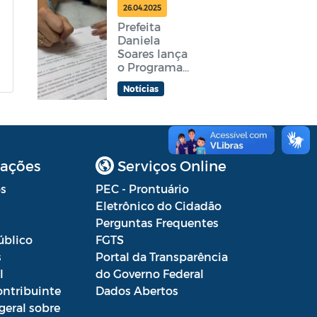
feira
26.04.2025
Prefeita
Daniela
Soares lança
o Programa
Araruama
Notícias
Aprender +
ações
Serviços Online
s
PEC - Prontuário
Eletrônico do Cidadão
Perguntas Frequentes
úblico
FGTS
s
Portal da Transparência
l
do Governo Federal
ontribuinte
Dados Abertos
geral sobre