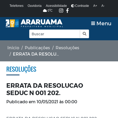
Telefones
Ouvidoria
Acessibilidade
Contraste
A+
A-
º
0
C
Menu
Início
Publicações
Resoluções
ERRATA DA RESOLUCAO SEDUC N 001 202.
RESOLUÇÕES
ERRATA DA RESOLUCAO
SEDUC N 001 202.
Publicado em
10/05/2021 às 00:00