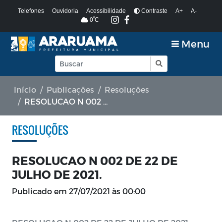
Telefones
Ouvidoria
Acessibilidade
Contraste
A+
A-
º
0
C
Menu
Início
Publicações
Resoluções
RESOLUCAO N 002 DE 22 DE JULHO DE 2021.
RESOLUÇÕES
RESOLUCAO N 002 DE 22 DE
JULHO DE 2021.
Publicado em
27/07/2021 às 00:00