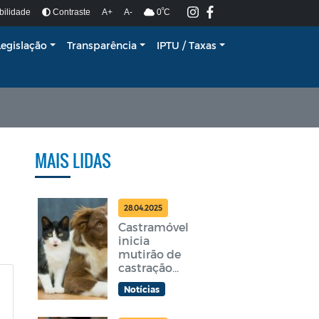
º
bilidade
Contraste
A+
A-
0
C
Legislação
Transparência
IPTU / Taxas
MAIS LIDAS
28.04.2025
Castramóvel
inicia
mutirão de
castração
gratuita em
Notícias
Araruama
nesta terça-