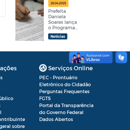
feira
26.04.2025
Prefeita
Daniela
Soares lança
o Programa
Araruama
Notícias
Aprender +
ações
Serviços Online
s
PEC - Prontuário
Eletrônico do Cidadão
Perguntas Frequentes
úblico
FGTS
s
Portal da Transparência
l
do Governo Federal
ontribuinte
Dados Abertos
geral sobre