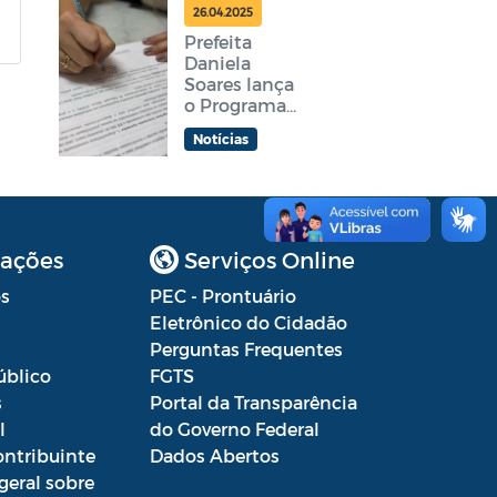
feira
26.04.2025
Prefeita
Daniela
Soares lança
o Programa
Araruama
Notícias
Aprender +
ações
Serviços Online
s
PEC - Prontuário
Eletrônico do Cidadão
Perguntas Frequentes
úblico
FGTS
s
Portal da Transparência
l
do Governo Federal
ontribuinte
Dados Abertos
geral sobre