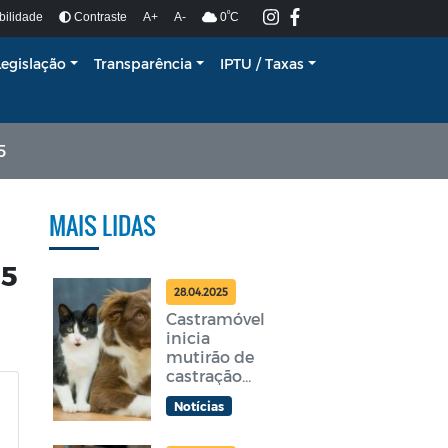
º
bilidade
Contraste
A+
A-
0
C
Legislação
Transparência
IPTU / Taxas
5
MAIS LIDAS
25
28.04.2025
Castramóvel
inicia
mutirão de
castração
gratuita em
Notícias
Araruama
nesta terça-