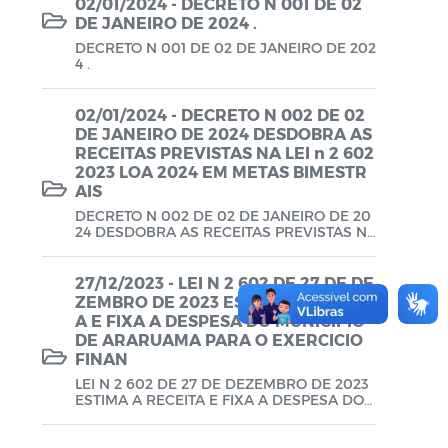
02/01/2024 - DECRETO N 001 DE 02
DE JANEIRO DE 2024 .
Planos em Função da COVID-19
DECRETO N 001 DE 02 DE JANEIRO DE 202
Prestação de Contas de Governo
4 .
QDD - Quadro de Detalhamento das
02/01/2024 - DECRETO N 002 DE 02
Despesas
DE JANEIRO DE 2024 DESDOBRA AS
RECEITAS PREVISTAS NA LEI n 2 602
Recursos Concedidos (AFADA,
2023 LOA 2024 EM METAS BIMESTR
AIS
PESTALOZZI e SÃO BENEDITO)
DECRETO N 002 DE 02 DE JANEIRO DE 20
24 DESDOBRA AS RECEITAS PREVISTAS N
Relatório de Gestão Fiscal (RGF) - A partir
A LEI n 2 602 2023 LOA 2024 EM METAS B
de 2021
IMESTRAIS DE ARRECADACAO E ESTABEL
ECE A PROGRAMACAO FINANCEIRA E O C
27/12/2023 - LEI N 2 602 DE 27 DE DE
RONOGRAMA MENSAL DE DESEMBOLSO.
Relatório Resumido da Execução
ZEMBRO DE 2023 ESTIMA A RECEIT
A E FIXA A DESPESA DO MUNICIPIO
Orçamentária (RREO) - A partir de 2021
DE ARARUAMA PARA O EXERCICIO
FINAN
RREO
LEI N 2 602 DE 27 DE DEZEMBRO DE 2023
ESTIMA A RECEITA E FIXA A DESPESA DO
Saúde - Leis e Decretos
MUNICIPIO DE ARARUAMA PARA O EXERC
ICIO FINANCEIRO DE 2024 .”
Saúde - Regimento Interno