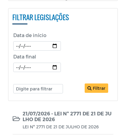
PESTALOZZI e SÃO BENEDITO)
FILTRAR LEGISLAÇÕES
Constituição Federal
Decretos
Data de início
Decretos Educação
Decretos SEPOL
Data final
Decretos Sobre o Coronavírus COVID-19
LDO
Filtrar
Legislação ISS
Legislação Tributária - IPTU
21/07/2026 - LEI Nº 2771 DE 21 DE JU
Lei Aldir Blanc
LHO DE 2026
Lei Aldir Blanc - PNAB 2
LEI Nº 2771 DE 21 DE JULHO DE 2026