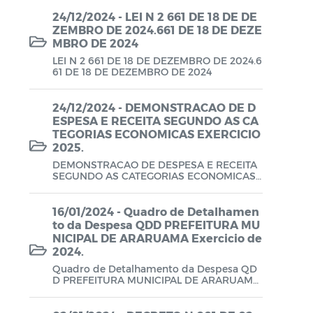
Lei Aldir Blanc - PNAB 2025
24/12/2024 - LEI N 2 661 DE 18 DE DE
ZEMBRO DE 2024.661 DE 18 DE DEZE
Lei Aldir Blanc - EDITAL EMERGENCIAL
MBRO DE 2024
DE PROJETOS CULTURAIS
LEI N 2 661 DE 18 DE DEZEMBRO DE 2024.6
61 DE 18 DE DEZEMBRO DE 2024
Lei Aldir Blanc - SUBSÍDIO
EMERGENCIAL DA CULTURA
24/12/2024 - DEMONSTRACAO DE D
ESPESA E RECEITA SEGUNDO AS CA
Lei Complementar
TEGORIAS ECONOMICAS EXERCICIO
2025.
Leis
DEMONSTRACAO DE DESPESA E RECEITA
SEGUNDO AS CATEGORIAS ECONOMICAS
Leis Sobre o Coronavírus COVID-19
EXERCICIO 2025.
16/01/2024 - Quadro de Detalhamen
LOA
to da Despesa QDD PREFEITURA MU
NICIPAL DE ARARUAMA Exercicio de
Movimentações Orçamentárias
2024.
Quadro de Detalhamento da Despesa QD
Plano de Contratações Anual (PCA)
D PREFEITURA MUNICIPAL DE ARARUAMA
Exercicio de 2024.
Plano Plurianual (PPA)