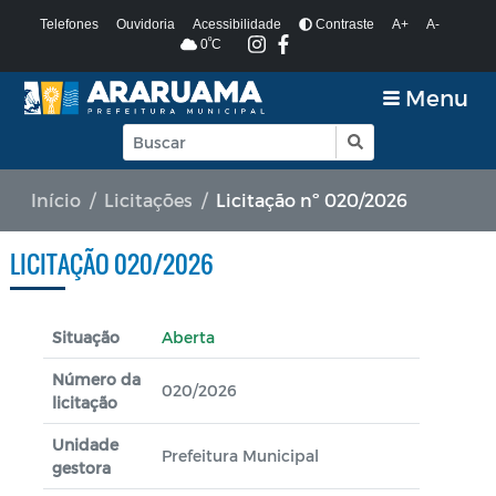
Telefones
Ouvidoria
Acessibilidade
Contraste
A+
A-
º
0
C
Menu
Início
Licitações
Licitação nº 020/2026
LICITAÇÃO 020/2026
Situação
Aberta
Número da
020/2026
licitação
Unidade
Prefeitura Municipal
gestora