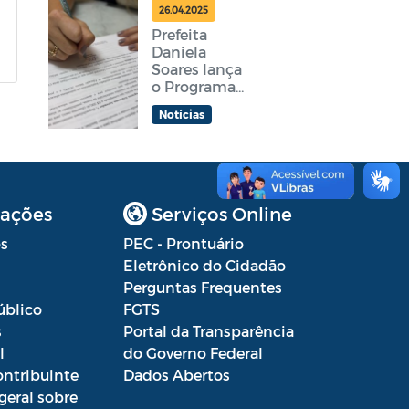
feira
26.04.2025
Prefeita
Daniela
Soares lança
o Programa
Araruama
Notícias
Aprender +
ações
Serviços Online
s
PEC - Prontuário
Eletrônico do Cidadão
Perguntas Frequentes
úblico
FGTS
s
Portal da Transparência
l
do Governo Federal
ontribuinte
Dados Abertos
geral sobre