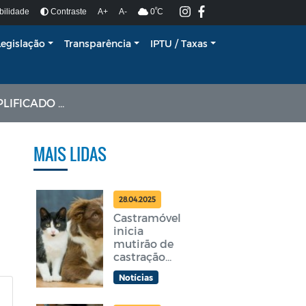
º
bilidade
Contraste
A+
A-
0
C
Legislação
Transparência
IPTU / Taxas
Nº 002/2026
MAIS LIDAS
28.04.2025
Castramóvel
inicia
mutirão de
castração
gratuita em
Notícias
Araruama
nesta terça-