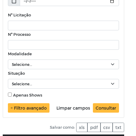
Nº Licitação
Nº Processo
Modalidade
Situação
Apenas Shows
Filtro avançado
Limpar campos
Consultar
Salvar como:
xls
pdf
csv
txt