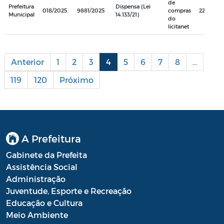
de
Prefeitura
Dispensa (Lei
018/2025
9881/2025
compras
22.304,0
Municipal
14.133/21)
do
licitanet
Anterior
1
2
3
4
5
6
7
8
...
119
120
Próximo
A Prefeitura
Gabinete da Prefeita
Assistência Social
Administração
Juventude, Esporte e Recreação
Educação e Cultura
Meio Ambiente