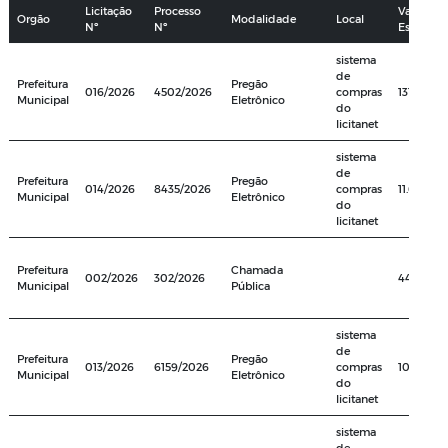
Licitação
Processo
Valor
Orgão
Modalidade
Local
Nº
Nº
Estimad
sistema
de
Prefeitura
Pregão
016/2026
4502/2026
compras
131.280,0
Municipal
Eletrônico
do
licitanet
sistema
de
Prefeitura
Pregão
014/2026
8435/2026
compras
11.645.310
Municipal
Eletrônico
do
licitanet
Prefeitura
Chamada
002/2026
302/2026
444.076,
Municipal
Pública
sistema
de
Prefeitura
Pregão
013/2026
6159/2026
compras
101.750,
Municipal
Eletrônico
do
licitanet
sistema
de