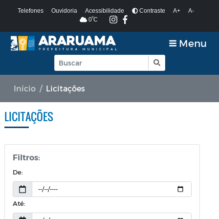
Telefones
Ouvidoria
Acessibilidade
Contraste
A+
A-
º
0
C
Menu
Início
Licitações
LICITAÇÕES
Filtros:
De:
Até: