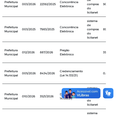
Prefeitura
Concorrência
003/2026
22392/2025
compras
904.604
Municipal
Eletrônica
do
licitanet
sistema
de
Prefeitura
Concorrência
003/2025
7983/2025
compras
891.000,
Municipal
Eletrônica
do
licitanet
Prefeitura
Pregão
012/2026
887/2026
350.123,0
Municipal
Eletrônico
Prefeitura
Credenciamento
005/2026
8434/2026
0,01
Municipal
(Lei 14.133/21)
sistema
de
Prefeitura
Dispensa (Lei
010/2026
3521/2026
compras
4.878,00
Municipal
14.133/21)
do
licitanet
sistema