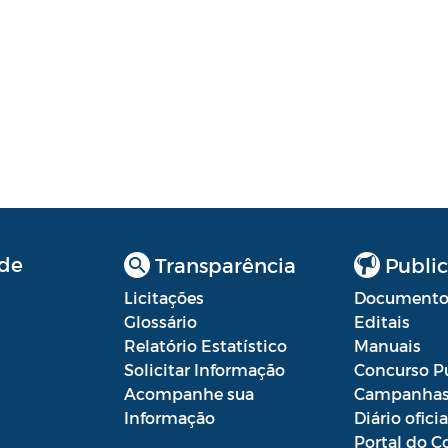
de
Transparência
Public
Licitações
Documento
Glossário
Editais
Relatório Estatístico
Manuais
Solicitar Informação
Concurso P
Acompanhe sua
Campanha
Informação
Diário oficia
Portal do C