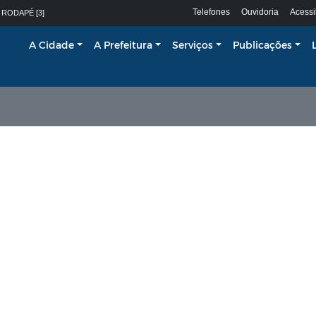
Telefones
Ouvidoria
Acessi
 RODAPÉ [3]
A Cidade
A Prefeitura
Serviços
Publicações