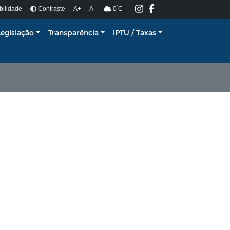
º
bilidade
Contraste
A+
A-
0
C
Legislação
Transparência
IPTU / Taxas