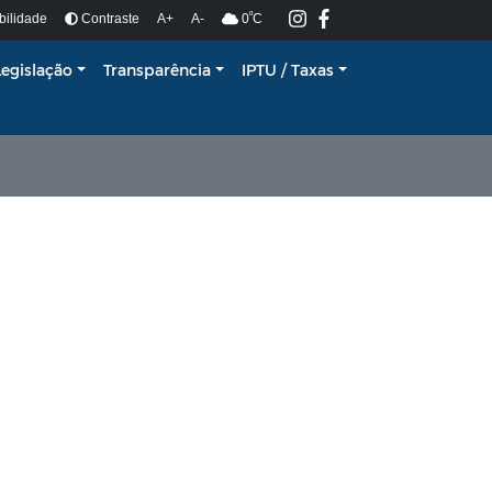
º
bilidade
Contraste
A+
A-
0
C
Legislação
Transparência
IPTU / Taxas