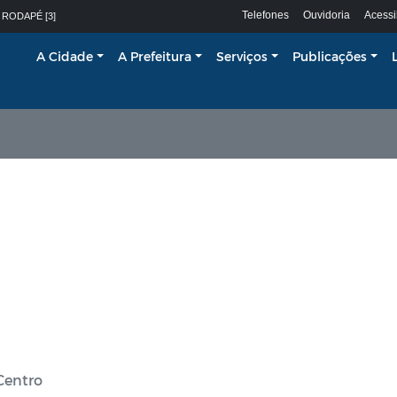
Telefones
Ouvidoria
Acessi
 RODAPÉ [3]
A Cidade
A Prefeitura
Serviços
Publicações