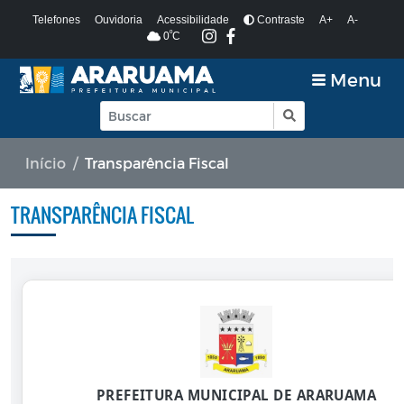
Telefones
Ouvidoria
Acessibilidade
Contraste
A+
A-
º
0
C
Menu
Início
Transparência Fiscal
TRANSPARÊNCIA FISCAL