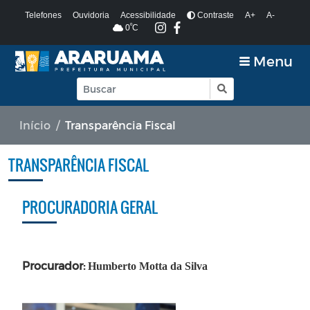
Telefones
Ouvidoria
Acessibilidade
Contraste
A+
A-
º
0
C
Menu
Início
Transparência Fiscal
TRANSPARÊNCIA FISCAL