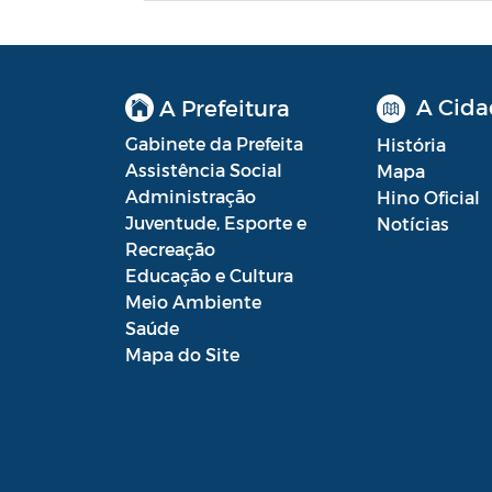
Lei Aldir Blanc - PNAB 2025
Lei Aldir Blanc - EDITAL
EMERGENCIAL DE PROJETOS
A Cida
A Prefeitura
CULTURAIS
Gabinete da Prefeita
História
Lei Aldir Blanc - SUBSÍDIO
Assistência Social
Mapa
EMERGENCIAL DA CULTURA
Administração
Hino Oficial
Lei Complementar
Juventude, Esporte e
Notícias
Recreação
Leis
Educação e Cultura
Meio Ambiente
Leis Sobre o Coronavírus COVID-19
Saúde
Mapa do Site
LOA
Movimentações Orçamentárias
Plano de Contratações Anual (PCA)
Plano Plurianual (PPA)