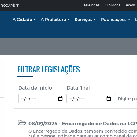
Telefones
Ouvidoria
Acessi
 RODAPÉ [3]
A Cidade
A Prefeitura
Serviços
Publicações
FILTRAR LEGISLAÇÕES
Data de início
Data final
08/09/2025 - Encarregado de Dados na LG
O Encarregado de Dados, também conhecido como
r) é a pessoa indicada para atuar como canal de 