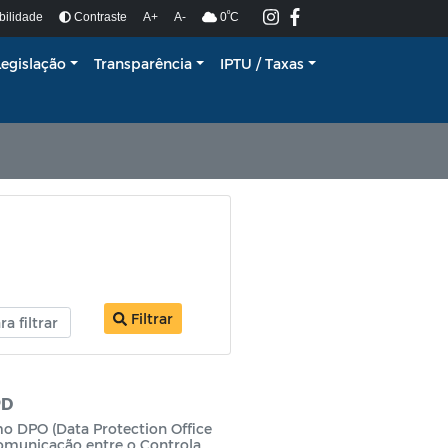
º
bilidade
Contraste
A+
A-
0
C
Legislação
Transparência
IPTU / Taxas
Filtrar
PD
 DPO (Data Protection Office
comunicação entre o Controlad