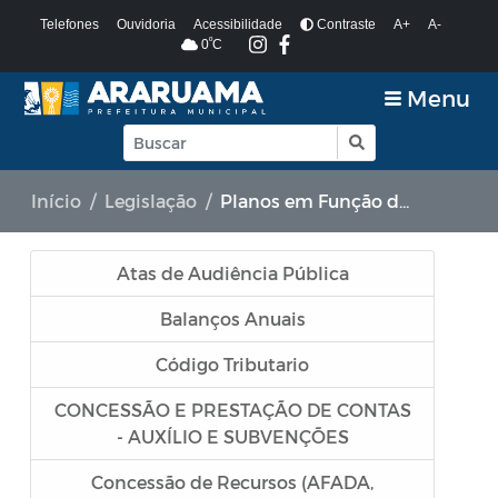
Telefones
Ouvidoria
Acessibilidade
Contraste
A+
A-
º
0
C
Menu
Início
Legislação
Planos em Função da COVID-19
Atas de Audiência Pública
Balanços Anuais
Código Tributario
CONCESSÃO E PRESTAÇÃO DE CONTAS
- AUXÍLIO E SUBVENÇÕES
Concessão de Recursos (AFADA,