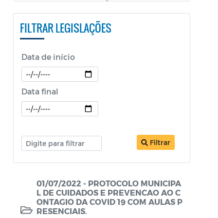
PESTALOZZI e SÃO BENEDITO)
FILTRAR LEGISLAÇÕES
Constituição Federal
Decretos
Data de início
Decretos Educação
Decretos SEPOL
Data final
Decretos Sobre o Coronavírus COVID-19
LDO
Filtrar
Legislação ISS
Legislação Tributária - IPTU
01/07/2022 - PROTOCOLO MUNICIPA
Lei Aldir Blanc
L DE CUIDADOS E PREVENCAO AO C
ONTAGIO DA COVID 19 COM AULAS P
Lei Aldir Blanc - PNAB 2
RESENCIAIS.