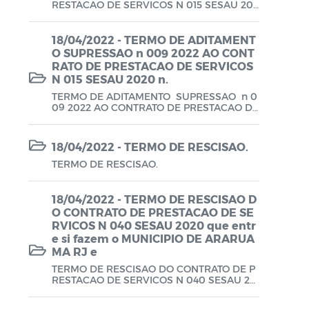
RESTACAO DE SERVICOS N 015 SESAU 202
Planos em Função da COVID-19
0 que entre si fazem o MUNICIPIO DE ARA
RUAMA RJ e a empresa L G DA SILVA SERV
ICOS COMBINADOS.
18/04/2022 - TERMO DE ADITAMENT
Prestação de Contas de Governo
O SUPRESSAO n 009 2022 AO CONT
RATO DE PRESTACAO DE SERVICOS
QDD - Quadro de Detalhamento das
N 015 SESAU 2020 n.
Despesas
TERMO DE ADITAMENTO SUPRESSAO n 0
09 2022 AO CONTRATO DE PRESTACAO DE
Recursos Concedidos (AFADA,
SERVICOS N 015 SESAU 2020 n.
PESTALOZZI e SÃO BENEDITO)
18/04/2022 - TERMO DE RESCISAO.
Relatório de Gestão Fiscal (RGF) - A partir
TERMO DE RESCISAO.
de 2021
18/04/2022 - TERMO DE RESCISAO D
Relatório Resumido da Execução
O CONTRATO DE PRESTACAO DE SE
Orçamentária (RREO) - A partir de 2021
RVICOS N 040 SESAU 2020 que entr
e si fazem o MUNICIPIO DE ARARUA
MA RJ e
RREO
TERMO DE RESCISAO DO CONTRATO DE P
Saúde - Leis e Decretos
RESTACAO DE SERVICOS N 040 SESAU 20
20 que entre si fazem o MUNICIPIO DE AR
ARUAMA RJ e a empresa PURE AIR GASES
Saúde - Regimento Interno