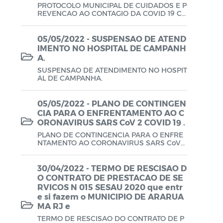
PROTOCOLO MUNICIPAL DE CUIDADOS E P
Lei Aldir Blanc - PNAB 2025
REVENCAO AO CONTAGIO DA COVID 19 CO
M AULAS PRESENCIAIS.
Lei Aldir Blanc - EDITAL EMERGENCIAL
05/05/2022 - SUSPENSAO DE ATEND
DE PROJETOS CULTURAIS
IMENTO NO HOSPITAL DE CAMPANH
A.
Lei Aldir Blanc - SUBSÍDIO
SUSPENSAO DE ATENDIMENTO NO HOSPIT
EMERGENCIAL DA CULTURA
AL DE CAMPANHA.
Lei Complementar
05/05/2022 - PLANO DE CONTINGEN
Leis
CIA PARA O ENFRENTAMENTO AO C
ORONAVIRUS SARS CoV 2 COVID 19 .
Leis Sobre o Coronavírus COVID-19
PLANO DE CONTINGENCIA PARA O ENFRE
NTAMENTO AO CORONAVIRUS SARS CoV
2 COVID 19 .
LOA
30/04/2022 - TERMO DE RESCISAO D
Movimentações Orçamentárias
O CONTRATO DE PRESTACAO DE SE
RVICOS N 015 SESAU 2020 que entr
Plano de Contratações Anual (PCA)
e si fazem o MUNICIPIO DE ARARUA
MA RJ e
Plano Plurianual (PPA)
TERMO DE RESCISAO DO CONTRATO DE P