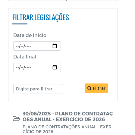
PESTALOZZI e SÃO BENEDITO)
FILTRAR LEGISLAÇÕES
Constituição Federal
Decretos
Data de início
Decretos Educação
Decretos SEPOL
Data final
Decretos Sobre o Coronavírus COVID-19
LDO
Filtrar
Legislação ISS
Legislação Tributária - IPTU
30/06/2025 - PLANO DE CONTRATAÇ
Lei Aldir Blanc
ÕES ANUAL - EXERCÍCIO DE 2026
Lei Aldir Blanc - PNAB 2
PLANO DE CONTRATAÇÕES ANUAL - EXER
CÍCIO DE 2026