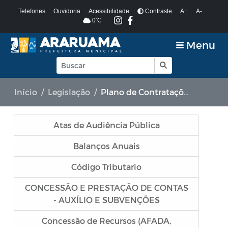
Telefones
Ouvidoria
Acessibilidade
Contraste
A+
A-
º
0
C
Menu
Início
Legislação
Plano de Contratações Anual (PCA)
Atas de Audiência Pública
Balanços Anuais
Código Tributario
CONCESSÃO E PRESTAÇÃO DE CONTAS
- AUXÍLIO E SUBVENÇÕES
Concessão de Recursos (AFADA,