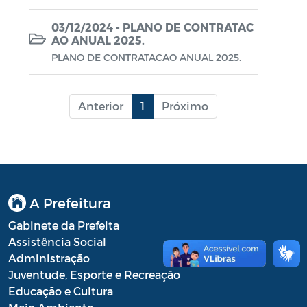
Lei Aldir Blanc - PNAB 2025
03/12/2024 - PLANO DE CONTRATAC
Lei Aldir Blanc - EDITAL EMERGENCIAL
AO ANUAL 2025.
DE PROJETOS CULTURAIS
PLANO DE CONTRATACAO ANUAL 2025.
Lei Aldir Blanc - SUBSÍDIO
EMERGENCIAL DA CULTURA
Anterior
1
Próximo
Lei Complementar
Leis
Leis Sobre o Coronavírus COVID-19
A Prefeitura
LOA
Gabinete da Prefeita
Movimentações Orçamentárias
Assistência Social
Administração
Plano de Contratações Anual (PCA)
Juventude, Esporte e Recreação
Educação e Cultura
Plano Plurianual (PPA)