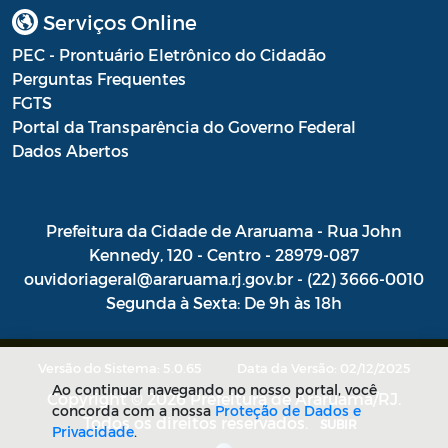
Serviços Online
PEC - Prontuário Eletrônico do Cidadão
Perguntas Frequentes
FGTS
Portal da Transparência do Governo Federal
Dados Abertos
Prefeitura da Cidade de Araruama - Rua John
Kennedy, 120 - Centro - 28979-087
ouvidoriageral@araruama.rj.gov.br - (22) 3666-0010
Segunda à Sexta: De 9h às 18h
Versão do Sistema: 5.0.65
Data da Versão: 02/12/2025
Ao continuar navegando no nosso portal, você
Copyright © 2026 Prefeitura de Araruama/RJ.
concorda com a nossa
Proteção de Dados e
Todos os direitos reservados.
SUBIR
Privacidade
.