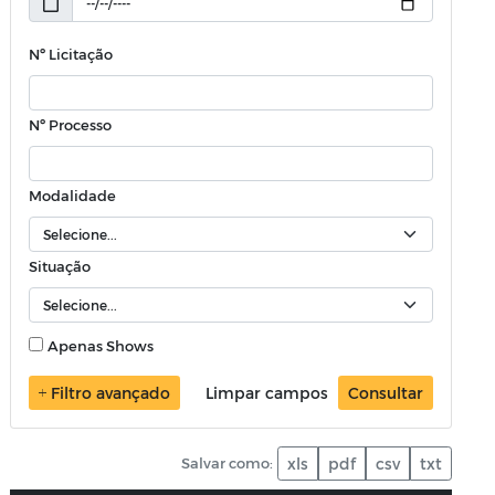
Nº Licitação
Nº Processo
Modalidade
Situação
Apenas Shows
Filtro avançado
Limpar campos
Consultar
Salvar como:
xls
pdf
csv
txt