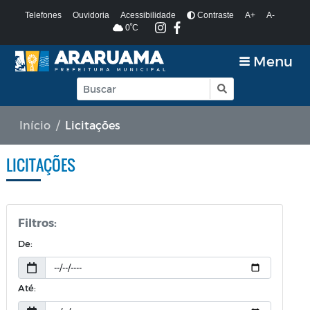
Telefones
Ouvidoria
Acessibilidade
Contraste
A+
A-
º
0
C
Menu
Início
Licitações
LICITAÇÕES
Filtros:
De:
Até: