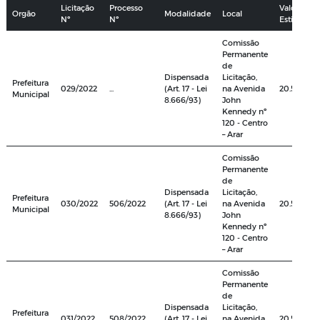
Licitação
Processo
Valor
Orgão
Modalidade
Local
Nº
Nº
Estimado
Comissão
Permanente
de
Dispensada
Licitação,
Prefeitura
029/2022
...
(Art. 17 - Lei
na Avenida
20.533,36
Municipal
8.666/93)
John
Kennedy nº
120 - Centro
– Arar
Comissão
Permanente
de
Dispensada
Licitação,
Prefeitura
030/2022
506/2022
(Art. 17 - Lei
na Avenida
20.533,36
Municipal
8.666/93)
John
Kennedy nº
120 - Centro
– Arar
Comissão
Permanente
de
Dispensada
Licitação,
Prefeitura
031/2022
508/2022,
(Art. 17 - Lei
na Avenida
20.533,36