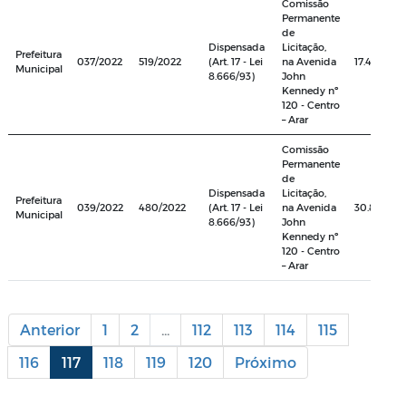
Comissão
Permanente
de
Dispensada
Licitação,
Prefeitura
037/2022
519/2022
(Art. 17 - Lei
na Avenida
17.496,00
Municipal
8.666/93)
John
Kennedy nº
120 - Centro
– Arar
Comissão
Permanente
de
Dispensada
Licitação,
Prefeitura
039/2022
480/2022
(Art. 17 - Lei
na Avenida
30.800,00
Municipal
8.666/93)
John
Kennedy nº
120 - Centro
– Arar
Anterior
1
2
...
112
113
114
115
116
117
118
119
120
Próximo