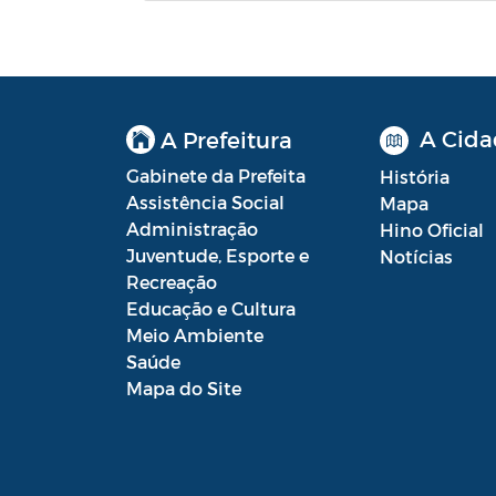
Autorização Para Início de Obras
Aviso de rescisão unilateral
CADEP - Comissão de Análise de
A Cida
A Prefeitura
Defesa Prévia
Gabinete da Prefeita
História
CONCURSO GUARDA MUNICIPAL Nº
Assistência Social
Mapa
002
Administração
Hino Oficial
Juventude, Esporte e
Notícias
Concurso Público
Recreação
Educação e Cultura
Conselho Municipal - CACS FUNDEB
Meio Ambiente
Saúde
Conselho Municipal de Assistência
Mapa do Site
Social de Araruama - COMASO
Conselho Municipal de Educação
Conselho Municipal de Habitação -