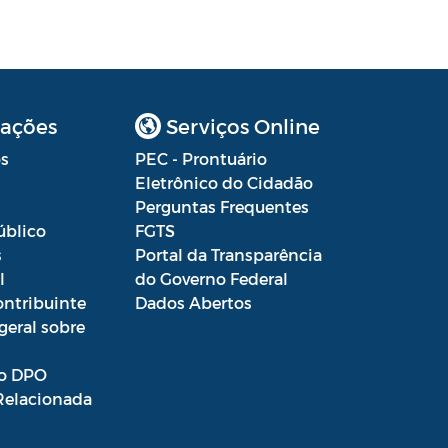
ações
Serviços Online
s
PEC - Prontuário
Eletrônico do Cidadão
Perguntas Frequentes
úblico
FGTS
s
Portal da Transparência
l
do Governo Federal
ontribuinte
Dados Abertos
geral sobre
o DPO
Relacionada