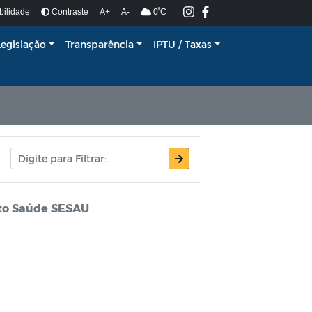
º
bilidade
Contraste
A+
A-
0
C
Legislação
Transparência
IPTU / Taxas
ato Saúde SESAU