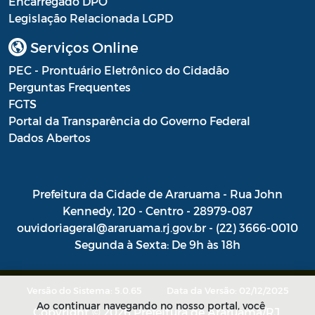
Encarregado DPO
Legislação Relacionada LGPD
Portal do Contribuinte
Serviços Online
Portaria Gabinete
PEC - Prontuário Eletrônico do Cidadão
Portaria IBASMA
Perguntas Frequentes
FGTS
Portaria SEADM
Portal da Transparência do Governo Federal
Portaria SECUT
Dados Abertos
Portaria SEDUC
Prefeitura da Cidade de Araruama - Rua John
Portaria SEFAZ
Kennedy, 120 - Centro - 28979-087
Portaria SESAU
ouvidoriageral@araruama.rj.gov.br - (22) 3666-0010
Segunda à Sexta: De 9h às 18h
PORTARIA SETUR
PORTARIA SEELA
Versão do Sistema: 5.0.65
Data da Versão: 02/12/2025
Ao continuar navegando no nosso portal, você
Portarias Sobre o Coronavírus COVID-19
Copyright © 2026 Prefeitura de Araruama/RJ.