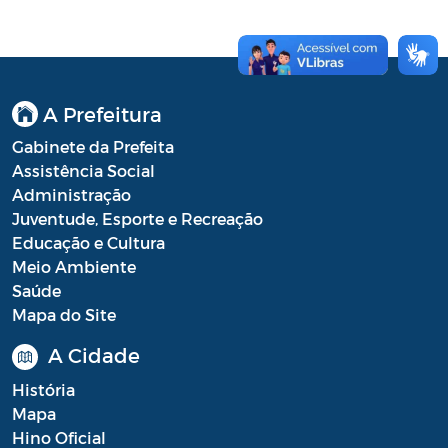
Conselho Municipal de Turismo
Conselho Municipal do Desenvolvimento
Sustentável Rural e Pesqueiro de
Araruama – COMDESURP-AR
A Prefeitura
Conselho Municipal do Idoso (COMID)
Gabinete da Prefeita
Assistência Social
Conselho Municipal do Meio Ambiente -
Administração
CONDEMA
Juventude, Esporte e Recreação
Conselho Municipal dos Direitos da
Educação e Cultura
Criança e do Adolescente de Araruama -
Meio Ambiente
CMDCAA
Saúde
Mapa do Site
Contratos
A Cidade
Convênio
História
Convocação
Mapa
Hino Oficial