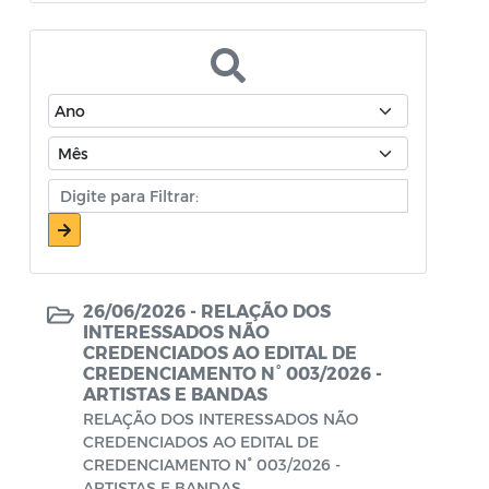
Atos Oficiais - Secretaria de Educação
Atos Oficiais - Secretaria de Fazenda e
Planejamento
Atos Oficiais - Secretaria de Saúde
Atos Oficiais - Secretaria de Transportes
Atos Oficiais - Secretaria Municipal de
Ambiente, Agricultura, Abastecimento e
Pesca
26/06/2026 -
RELAÇÃO DOS
Atos Oficiais - Secretaria Municipal de
INTERESSADOS NÃO
CREDENCIADOS AO EDITAL DE
Política Social, Trabalho, Habitação,
CREDENCIAMENTO N° 003/2026 -
Terceira Idade e Desenvolvimento
ARTISTAS E BANDAS
Humano
RELAÇÃO DOS INTERESSADOS NÃO
CREDENCIADOS AO EDITAL DE
Autorização Para Início de Obras
CREDENCIAMENTO N° 003/2026 -
ARTISTAS E BANDAS