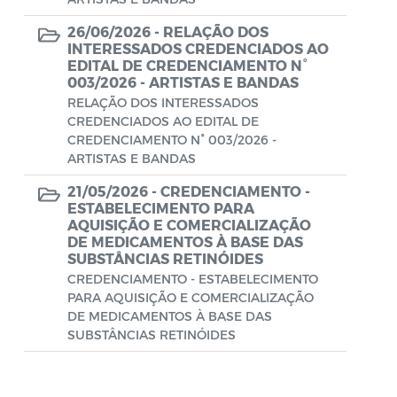
Aviso de rescisão unilateral
26/06/2026 -
RELAÇÃO DOS
CADEP - Comissão de Análise de Defesa
INTERESSADOS CREDENCIADOS AO
EDITAL DE CREDENCIAMENTO N°
Prévia
003/2026 - ARTISTAS E BANDAS
CONCURSO GUARDA MUNICIPAL Nº 002
RELAÇÃO DOS INTERESSADOS
CREDENCIADOS AO EDITAL DE
Concurso Público
CREDENCIAMENTO N° 003/2026 -
ARTISTAS E BANDAS
Conselho Municipal - CACS FUNDEB
21/05/2026 -
CREDENCIAMENTO -
ESTABELECIMENTO PARA
Conselho Municipal de Assistência Social
AQUISIÇÃO E COMERCIALIZAÇÃO
de Araruama - COMASO
DE MEDICAMENTOS À BASE DAS
SUBSTÂNCIAS RETINÓIDES
Conselho Municipal de Educação
CREDENCIAMENTO - ESTABELECIMENTO
PARA AQUISIÇÃO E COMERCIALIZAÇÃO
Conselho Municipal de Habitação -
DE MEDICAMENTOS À BASE DAS
CMHA
SUBSTÂNCIAS RETINÓIDES
Conselho Municipal de Saúde