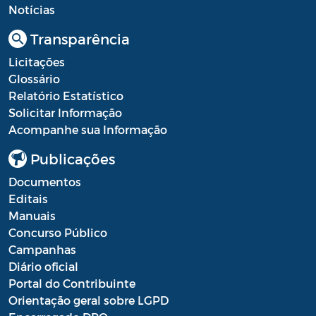
Diário oficial
Notícias
Editais
Transparência
Emendas Parlamentares
Licitações
Glossário
Extrato de Contratos
Relatório Estatístico
Solicitar Informação
Extrato de Inexigibilidade
Acompanhe sua Informação
Instruções Normativas
Publicações
Intimação
Documentos
Editais
JARI - Junta Recursos de Infração de
Manuais
Trânsito
Concurso Público
Campanhas
Licenças Específicas
Diário oficial
Notificação
Portal do Contribuinte
Orientação geral sobre LGPD
Parecer