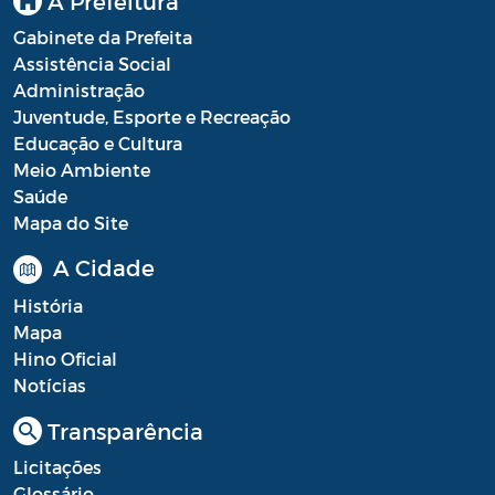
A Prefeitura
Portal do Contribuinte
Gabinete da Prefeita
Assistência Social
Portaria Gabinete
Administração
Juventude, Esporte e Recreação
Portaria IBASMA
Educação e Cultura
Portaria SEADM
Meio Ambiente
Saúde
Portaria SECUT
Mapa do Site
Portaria SEDUC
A Cidade
Portaria SEFAZ
História
Mapa
Portaria SESAU
Hino Oficial
Notícias
PORTARIA SETUR
Transparência
PORTARIA SEELA
Licitações
Portarias Sobre o Coronavírus COVID-19
Glossário