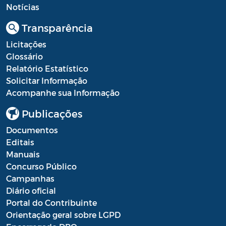
Diário oficial
Notícias
Editais
Transparência
Emendas Parlamentares
Licitações
Glossário
Extrato de Contratos
Relatório Estatístico
Solicitar Informação
Extrato de Inexigibilidade
Acompanhe sua Informação
Instruções Normativas
Publicações
Intimação
Documentos
Editais
JARI - Junta Recursos de Infração de
Manuais
Trânsito
Concurso Público
Campanhas
Licenças Específicas
Diário oficial
Notificação
Portal do Contribuinte
Orientação geral sobre LGPD
Parecer