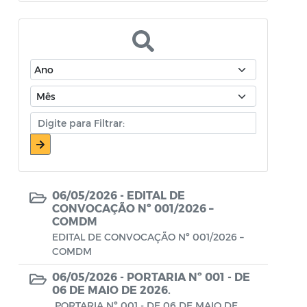
Atos Oficiais - Secretaria de Educação
Atos Oficiais - Secretaria de Fazenda e
Planejamento
Atos Oficiais - Secretaria de Saúde
Atos Oficiais - Secretaria de Transportes
Atos Oficiais - Secretaria Municipal de
Ambiente, Agricultura, Abastecimento e
Pesca
06/05/2026 -
EDITAL DE
Atos Oficiais - Secretaria Municipal de
CONVOCAÇÃO Nº 001/2026 –
COMDM
Política Social, Trabalho, Habitação,
EDITAL DE CONVOCAÇÃO Nº 001/2026 –
Terceira Idade e Desenvolvimento
COMDM
Humano
06/05/2026 -
PORTARIA Nº 001 - DE
Autorização Para Início de Obras
06 DE MAIO DE 2026.
PORTARIA Nº 001 - DE 06 DE MAIO DE