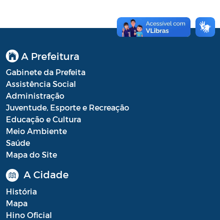
Conselho Municipal de Turismo
Conselho Municipal do Desenvolvimento
Sustentável Rural e Pesqueiro de
Araruama – COMDESURP-AR
A Prefeitura
Conselho Municipal do Idoso (COMID)
Gabinete da Prefeita
Assistência Social
Conselho Municipal do Meio Ambiente -
Administração
CONDEMA
Juventude, Esporte e Recreação
Conselho Municipal dos Direitos da
Educação e Cultura
Criança e do Adolescente de Araruama -
Meio Ambiente
CMDCAA
Saúde
Mapa do Site
Contratos
A Cidade
Convênio
História
Convocação
Mapa
Hino Oficial