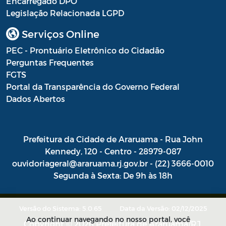
Encarregado DPO
Legislação Relacionada LGPD
Portal do Contribuinte
Serviços Online
Portaria Gabinete
PEC - Prontuário Eletrônico do Cidadão
Portaria IBASMA
Perguntas Frequentes
FGTS
Portaria SEADM
Portal da Transparência do Governo Federal
Portaria SECUT
Dados Abertos
Portaria SEDUC
Prefeitura da Cidade de Araruama - Rua John
Portaria SEFAZ
Kennedy, 120 - Centro - 28979-087
Portaria SESAU
ouvidoriageral@araruama.rj.gov.br - (22) 3666-0010
Segunda à Sexta: De 9h às 18h
PORTARIA SETUR
PORTARIA SEELA
Versão do Sistema: 5.0.65
Data da Versão: 02/12/2025
Ao continuar navegando no nosso portal, você
Portarias Sobre o Coronavírus COVID-19
Copyright © 2026 Prefeitura de Araruama/RJ.