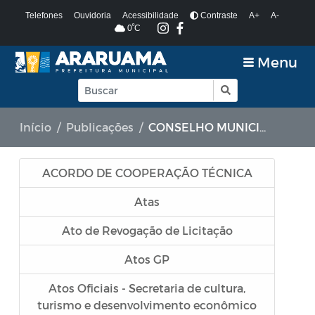
Telefones
Ouvidoria
Acessibilidade
Contraste
A+
A-
º
0
C
Menu
Início
Publicações
CONSELHO MUNICIPAL DA MULHER - COMDM
ACORDO DE COOPERAÇÃO TÉCNICA
Atas
Ato de Revogação de Licitação
Atos GP
Atos Oficiais - Secretaria de cultura,
turismo e desenvolvimento econômico