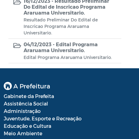
16/12/2023 -
Diário oficial
Resultado Preliminar
Do Edital de Inscricao Programa
Araruama Universitario.
Editais
Resultado Preliminar Do Edital de
Emendas Parlamentares
Inscricao Programa Araruama
Universitario.
Extrato de Contratos
04/12/2023 -
Edital Programa
Araruama Universitario.
Extrato de Inexigibilidade
Edital Programa Araruama Universitario.
Instruções Normativas
Intimação
A Prefeitura
JARI - Junta Recursos de Infração de
Gabinete da Prefeita
Trânsito
Assistência Social
Licenças Específicas
Administração
Juventude, Esporte e Recreação
Notificação
Educação e Cultura
Meio Ambiente
Parecer