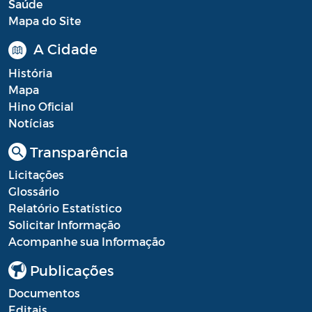
Saúde
Mapa do Site
Portal do Contribuinte
A Cidade
Portaria Gabinete
História
Portaria IBASMA
Mapa
Hino Oficial
Portaria SEADM
Notícias
Portaria SECUT
Transparência
Portaria SEDUC
Licitações
Glossário
Portaria SEFAZ
Relatório Estatístico
Portaria SESAU
Solicitar Informação
Acompanhe sua Informação
PORTARIA SETUR
Publicações
PORTARIA SEELA
Documentos
Portarias Sobre o Coronavírus COVID-19
Editais