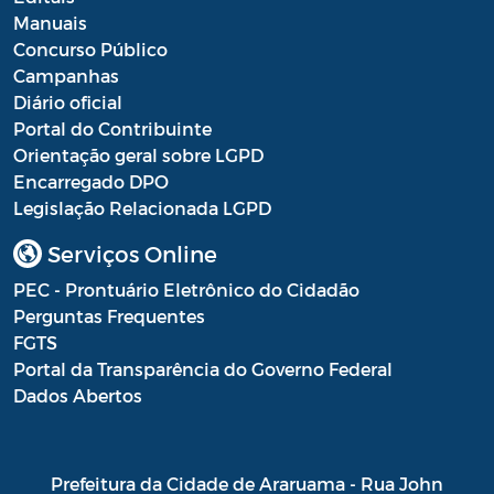
Manuais
Processo Seletivo
Concurso Público
Campanhas
Processo Seletivo Secretaria de Educação
Diário oficial
Programa Araruama Universitário
Portal do Contribuinte
Orientação geral sobre LGPD
Pronunciamento do Dirigente
Encarregado DPO
Legislação Relacionada LGPD
Recursos Transferidos ao Município para
o enfrentamento à COVID-19
Serviços Online
PORTARIA SETUR
PEC - Prontuário Eletrônico do Cidadão
Perguntas Frequentes
Relação dos Fiscais de Contrato
FGTS
Portal da Transparência do Governo Federal
Resolução Sobre o Coronavírus COVID-19
Dados Abertos
Portaria PROGE
Resoluções
Prefeitura da Cidade de Araruama - Rua John