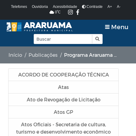
Telefones
Ouvidoria
Acessibilidade
Contraste
A+
A-
º
0
C
Menu
Início
Publicações
Programa Araruama Universitário
ACORDO DE COOPERAÇÃO TÉCNICA
Atas
Ato de Revogação de Licitação
Atos GP
Atos Oficiais - Secretaria de cultura,
turismo e desenvolvimento econômico