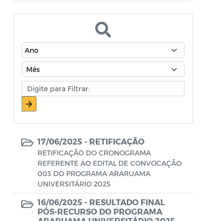
Atos Oficiais - Secretaria de Educação
Atos Oficiais - Secretaria de Fazenda e
Planejamento
Atos Oficiais - Secretaria de Saúde
Atos Oficiais - Secretaria de Transportes
Atos Oficiais - Secretaria Municipal de
Ambiente, Agricultura, Abastecimento e
Pesca
17/06/2025 -
RETIFICAÇÃO
Atos Oficiais - Secretaria Municipal de
RETIFICAÇÃO DO CRONOGRAMA
Política Social, Trabalho, Habitação,
REFERENTE AO EDITAL DE CONVOCAÇÃO
Terceira Idade e Desenvolvimento
003 DO PROGRAMA ARARUAMA
UNIVERSITÁRIO 2025
Humano
16/06/2025 -
RESULTADO FINAL
Autorização Para Início de Obras
PÓS-RECURSO DO PROGRAMA
ARARUAMA UNIVERSITÁRIO 2025