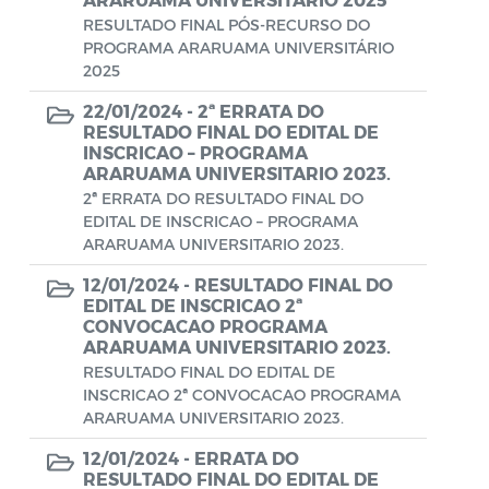
Aviso de rescisão unilateral
RESULTADO FINAL PÓS-RECURSO DO
PROGRAMA ARARUAMA UNIVERSITÁRIO
CADEP - Comissão de Análise de Defesa
2025
Prévia
22/01/2024 -
2ª ERRATA DO
CONCURSO GUARDA MUNICIPAL Nº 002
RESULTADO FINAL DO EDITAL DE
INSCRICAO – PROGRAMA
Concurso Público
ARARUAMA UNIVERSITARIO 2023.
2ª ERRATA DO RESULTADO FINAL DO
Conselho Municipal - CACS FUNDEB
EDITAL DE INSCRICAO – PROGRAMA
ARARUAMA UNIVERSITARIO 2023.
Conselho Municipal de Assistência Social
12/01/2024 -
RESULTADO FINAL DO
de Araruama - COMASO
EDITAL DE INSCRICAO 2ª
CONVOCACAO PROGRAMA
Conselho Municipal de Educação
ARARUAMA UNIVERSITARIO 2023.
RESULTADO FINAL DO EDITAL DE
Conselho Municipal de Habitação -
INSCRICAO 2ª CONVOCACAO PROGRAMA
CMHA
ARARUAMA UNIVERSITARIO 2023.
Conselho Municipal de Saúde
12/01/2024 -
ERRATA DO
RESULTADO FINAL DO EDITAL DE