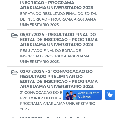
Conselho Municipal de Turismo
INSCRICAO – PROGRAMA
ARARUAMA UNIVERSITARIO 2023.
Conselho Municipal do Desenvolvimento
ERRATA DO RESULTADO FINAL DO EDITAL
Sustentável Rural e Pesqueiro de
DE INSCRICAO – PROGRAMA ARARUAMA
Araruama – COMDESURP-AR
UNIVERSITARIO 2023.
05/01/2024 -
RESULTADO FINAL DO
Conselho Municipal do Idoso (COMID)
EDITAL DE INSCRICAO – PROGRAMA
ARARUAMA UNIVERSITARIO 2023.
Conselho Municipal do Meio Ambiente -
RESULTADO FINAL DO EDITAL DE
CONDEMA
INSCRICAO – PROGRAMA ARARUAMA
UNIVERSITARIO 2023.
Conselho Municipal dos Direitos da
Criança e do Adolescente de Araruama -
02/01/2024 -
2ª CONVOCACAO DO
CMDCAA
RESULTADO PRELIMINAR DO
EDITAL DE INSCRICAO – PROGRAMA
ARARUAMA UNIVERSITARIO 2023.
Contratos
2ª CONVOCACAO DO RESULTADO
Convênio
PRELIMINAR DO EDITAL DE INSCRICAO –
PROGRAMA ARARUAMA UNIVERSITARIO
Convocação
2023.