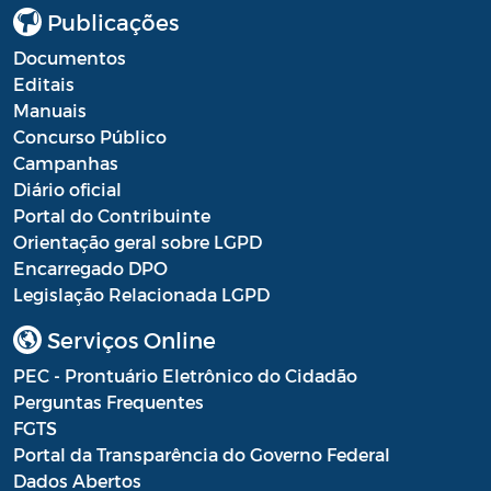
Publicações
Resultado Processo Seletivo de
Estagiários
Documentos
Editais
Saúde - Balancete
Manuais
Concurso Público
Saúde - Escala Profissionais
Campanhas
Saúde - Estoques de medicamentos das
Diário oficial
farmácias públicas
Portal do Contribuinte
Orientação geral sobre LGPD
Saúde - Fila de espera por consultas
Encarregado DPO
nas especialidades
Legislação Relacionada LGPD
Saúde - Instrumentos de Gestão do SUS
Serviços Online
Saúde - Plano Municipal de Saúde
PEC - Prontuário Eletrônico do Cidadão
Perguntas Frequentes
Saúde - Prestação de Contas
FGTS
Portal da Transparência do Governo Federal
Saúde - Processo Seletivo de Agente
Dados Abertos
Comunitário de Saúde e Agente de