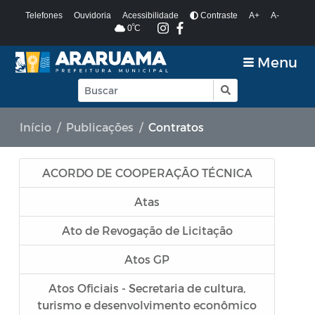
Telefones
Ouvidoria
Acessibilidade
Contraste
A+
A-
º
0
C
Menu
Início
Publicações
Contratos
ACORDO DE COOPERAÇÃO TÉCNICA
Atas
Ato de Revogação de Licitação
Atos GP
Atos Oficiais - Secretaria de cultura,
turismo e desenvolvimento econômico