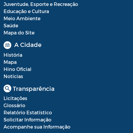
Juventude, Esporte e Recreação
Processo Seletivo
Educação e Cultura
Meio Ambiente
Processo Seletivo Secretaria de Educação
Saúde
Mapa do Site
Programa Araruama Universitário
A Cidade
Pronunciamento do Dirigente
História
Recursos Transferidos ao Município para
Mapa
o enfrentamento à COVID-19
Hino Oficial
Notícias
PORTARIA SETUR
Transparência
Relação dos Fiscais de Contrato
Licitações
Resolução Sobre o Coronavírus COVID-19
Glossário
Relatório Estatístico
Portaria PROGE
Solicitar Informação
Resoluções
Acompanhe sua Informação