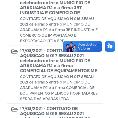
Diário oficial
celebrado entre o MUNICIPIO DE
ARARUAMA RJ e a firma JBT
Editais
INDUSTRIA E COMERCIO DE
CONTRATO DE AQUISICAO N 016 SESAU
Emendas Parlamentares
2021 celebrado entre o MUNICIPIO DE
ARARUAMA RJ e a firma JBT INDUSTRIA E
Extrato de Contratos
COMERCIO DE IMPORTACAO E
EXPORTACAO LTDA EPP.
Extrato de Inexigibilidade
17/03/2021 -
CONTRATO DE
Instruções Normativas
AQUISICAO N 017 SESAU 2021
celebrado entre o MUNICIPIO DE
ARARUAMA RJ e a firma
Intimação
COMERCIAL DE EQUIPAMENTOS ME
JARI - Junta Recursos de Infração de
CONTRATO DE AQUISICAO N 017 SESAU
2021 celebrado entre o MUNICIPIO DE
Trânsito
ARARUAMA RJ e a firma COMERCIAL DE
EQUIPAMENTOS MEDICOS HOSPITALARES
Licenças Específicas
SERRA DAS ARARAS LTDA.
Notificação
17/03/2021 -
CONTRATO DE
AQUISICAO N 018 SESAU 2021
Parecer