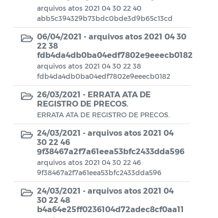
Aviso de rescisão unilateral
arquivos atos 2021 04 30 22 40
abb5c394329b73bdc0bde3d9b65c13cd
CADEP - Comissão de Análise de Defesa
06/04/2021 -
arquivos atos 2021 04 30
Prévia
22 38
fdb4da4db0ba04edf7802e9eeecb0182
CONCURSO GUARDA MUNICIPAL Nº 002
arquivos atos 2021 04 30 22 38
Concurso Público
fdb4da4db0ba04edf7802e9eeecb0182
26/03/2021 -
ERRATA ATA DE
Conselho Municipal - CACS FUNDEB
REGISTRO DE PRECOS.
ERRATA ATA DE REGISTRO DE PRECOS.
Conselho Municipal de Assistência Social
de Araruama - COMASO
24/03/2021 -
arquivos atos 2021 04
30 22 46
Conselho Municipal de Educação
9f38467a2f7a61eea53bfc2433dda596
arquivos atos 2021 04 30 22 46
Conselho Municipal de Habitação -
9f38467a2f7a61eea53bfc2433dda596
CMHA
24/03/2021 -
arquivos atos 2021 04
Conselho Municipal de Saúde
30 22 48
b4a64e25ff0236104d72adec8cf0aa11