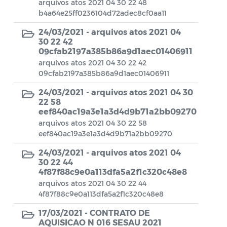
Conselho Municipal de Turismo
arquivos atos 2021 04 30 22 48
b4a64e25ff0236104d72adec8cf0aa11
Conselho Municipal do Desenvolvimento
24/03/2021 -
arquivos atos 2021 04
Sustentável Rural e Pesqueiro de
30 22 42
Araruama – COMDESURP-AR
09cfab2197a385b86a9d1aec01406911
arquivos atos 2021 04 30 22 42
Conselho Municipal do Idoso (COMID)
09cfab2197a385b86a9d1aec01406911
Conselho Municipal do Meio Ambiente -
24/03/2021 -
arquivos atos 2021 04 30
CONDEMA
22 58
eef840ac19a3e1a3d4d9b71a2bb09270
Conselho Municipal dos Direitos da
arquivos atos 2021 04 30 22 58
Criança e do Adolescente de Araruama -
eef840ac19a3e1a3d4d9b71a2bb09270
CMDCAA
24/03/2021 -
arquivos atos 2021 04
30 22 44
Contratos
4f87f88c9e0a113dfa5a2f1c320c48e8
arquivos atos 2021 04 30 22 44
Convênio
4f87f88c9e0a113dfa5a2f1c320c48e8
Convocação
17/03/2021 -
CONTRATO DE
AQUISICAO N 016 SESAU 2021