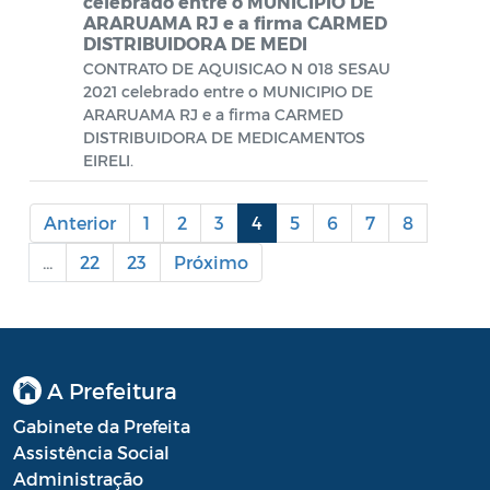
celebrado entre o MUNICIPIO DE
ARARUAMA RJ e a firma CARMED
Portal do Contribuinte
DISTRIBUIDORA DE MEDI
CONTRATO DE AQUISICAO N 018 SESAU
Portaria Gabinete
2021 celebrado entre o MUNICIPIO DE
ARARUAMA RJ e a firma CARMED
Portaria IBASMA
DISTRIBUIDORA DE MEDICAMENTOS
EIRELI.
Portaria SEADM
Portaria SECUT
Anterior
1
2
3
4
5
6
7
8
Portaria SEDUC
...
22
23
Próximo
Portaria SEFAZ
Portaria SESAU
A Prefeitura
PORTARIA SETUR
Gabinete da Prefeita
PORTARIA SEELA
Assistência Social
Administração
Portarias Sobre o Coronavírus COVID-19