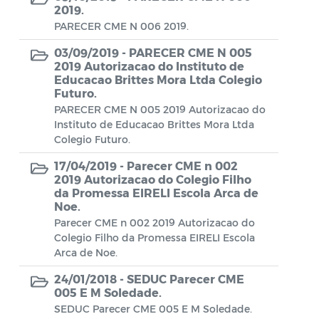
Aviso de rescisão unilateral
2019.
PARECER CME N 006 2019.
CADEP - Comissão de Análise de Defesa
03/09/2019 -
PARECER CME N 005
Prévia
2019 Autorizacao do Instituto de
Educacao Brittes Mora Ltda Colegio
CONCURSO GUARDA MUNICIPAL Nº 002
Futuro.
PARECER CME N 005 2019 Autorizacao do
Concurso Público
Instituto de Educacao Brittes Mora Ltda
Colegio Futuro.
Conselho Municipal - CACS FUNDEB
17/04/2019 -
Parecer CME n 002
Conselho Municipal de Assistência Social
2019 Autorizacao do Colegio Filho
de Araruama - COMASO
da Promessa EIRELI Escola Arca de
Noe.
Conselho Municipal de Educação
Parecer CME n 002 2019 Autorizacao do
Colegio Filho da Promessa EIRELI Escola
Conselho Municipal de Habitação -
Arca de Noe.
CMHA
24/01/2018 -
SEDUC Parecer CME
Conselho Municipal de Saúde
005 E M Soledade.
SEDUC Parecer CME 005 E M Soledade.