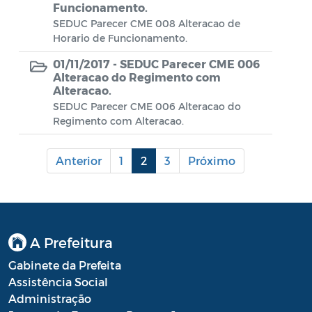
Diário oficial
Funcionamento.
SEDUC Parecer CME 008 Alteracao de
Editais
Horario de Funcionamento.
Emendas Parlamentares
01/11/2017 -
SEDUC Parecer CME 006
Alteracao do Regimento com
Extrato de Contratos
Alteracao.
SEDUC Parecer CME 006 Alteracao do
Extrato de Inexigibilidade
Regimento com Alteracao.
Instruções Normativas
Anterior
1
2
3
Próximo
Intimação
JARI - Junta Recursos de Infração de
Trânsito
A Prefeitura
Licenças Específicas
Gabinete da Prefeita
Notificação
Assistência Social
Administração
Parecer