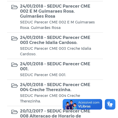
Conselho Municipal de Turismo
24/01/2018 -
SEDUC Parecer CME
002 E M Guimaraes Rosa.
Conselho Municipal do Desenvolvimento
Guimarães Rosa
Sustentável Rural e Pesqueiro de
SEDUC Parecer CME 002 E M Guimaraes
Araruama – COMDESURP-AR
Rosa. Guimarães Rosa
Conselho Municipal do Idoso (COMID)
24/01/2018 -
SEDUC Parecer CME
003 Creche Idalia Cardoso.
Conselho Municipal do Meio Ambiente -
SEDUC Parecer CME 003 Creche Idalia
CONDEMA
Cardoso.
Conselho Municipal dos Direitos da
24/01/2018 -
SEDUC Parecer CME
001.
Criança e do Adolescente de Araruama -
SEDUC Parecer CME 001.
CMDCAA
24/01/2018 -
SEDUC Parecer CME
Contratos
004 Creche Therezinha.
SEDUC Parecer CME 004 Creche
Convênio
Therezinha.
Convocação
20/12/2017 -
SEDUC Parecer CME
008 Alteracao de Horario de