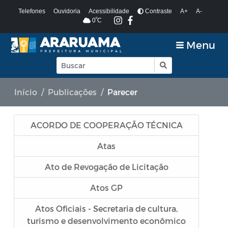
Telefones
Ouvidoria
Acessibilidade
Contraste
A+
A-
º
0
C
Menu
Início
Publicações
Parecer
ACORDO DE COOPERAÇÃO TÉCNICA
Atas
Ato de Revogação de Licitação
Atos GP
Atos Oficiais - Secretaria de cultura,
turismo e desenvolvimento econômico