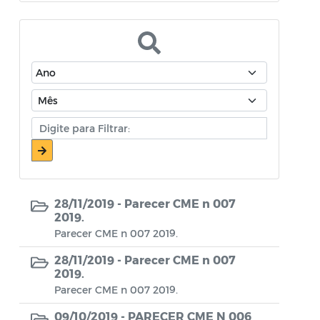
Atos Oficiais - Secretaria de Educação
Atos Oficiais - Secretaria de Fazenda e
Planejamento
Atos Oficiais - Secretaria de Saúde
Atos Oficiais - Secretaria de Transportes
Atos Oficiais - Secretaria Municipal de
Ambiente, Agricultura, Abastecimento e
Pesca
28/11/2019 -
Parecer CME n 007
Atos Oficiais - Secretaria Municipal de
2019.
Política Social, Trabalho, Habitação,
Parecer CME n 007 2019.
Terceira Idade e Desenvolvimento
28/11/2019 -
Parecer CME n 007
Humano
2019.
Parecer CME n 007 2019.
Autorização Para Início de Obras
09/10/2019 -
PARECER CME N 006