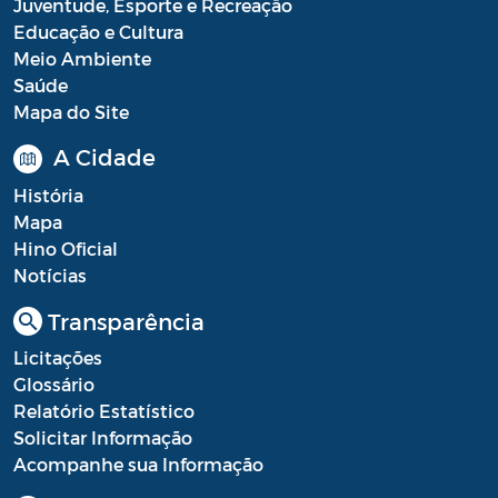
Juventude, Esporte e Recreação
Educação e Cultura
Portal do Contribuinte
Meio Ambiente
Portaria Gabinete
Saúde
Mapa do Site
Portaria IBASMA
A Cidade
Portaria SEADM
História
Portaria SECUT
Mapa
Hino Oficial
Portaria SEDUC
Notícias
Portaria SEFAZ
Transparência
Portaria SESAU
Licitações
Glossário
PORTARIA SETUR
Relatório Estatístico
Solicitar Informação
PORTARIA SEELA
Acompanhe sua Informação
Portarias Sobre o Coronavírus COVID-19