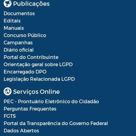
Publicações
Processo Seletivo
Documentos
Editais
Processo Seletivo Secretaria de Educação
Manuais
Programa Araruama Universitário
Concurso Público
Campanhas
Pronunciamento do Dirigente
Diário oficial
Portal do Contribuinte
Recursos Transferidos ao Município para
Orientação geral sobre LGPD
o enfrentamento à COVID-19
Encarregado DPO
Legislação Relacionada LGPD
PORTARIA SETUR
Serviços Online
Relação dos Fiscais de Contrato
PEC - Prontuário Eletrônico do Cidadão
Resolução Sobre o Coronavírus COVID-19
Perguntas Frequentes
FGTS
Portaria PROGE
Portal da Transparência do Governo Federal
Resoluções
Dados Abertos