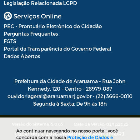
Legislação Relacionada LGPD
Processo Seletivo
Serviços Online
Processo Seletivo Secretaria de Educação
PEC - Prontuário Eletrônico do Cidadão
Perguntas Frequentes
Programa Araruama Universitário
FGTS
Portal da Transparência do Governo Federal
Pronunciamento do Dirigente
Dados Abertos
Recursos Transferidos ao Município para
o enfrentamento à COVID-19
Prefeitura da Cidade de Araruama - Rua John
PORTARIA SETUR
Kennedy, 120 - Centro - 28979-087
Relação dos Fiscais de Contrato
ouvidoriageral@araruama.rj.gov.br - (22) 3666-0010
Segunda à Sexta: De 9h às 18h
Resolução Sobre o Coronavírus COVID-19
Portaria PROGE
Versão do Sistema: 5.0.65
Data da Versão: 02/12/2025
Ao continuar navegando no nosso portal, você
Resoluções
Copyright © 2026 Prefeitura de Araruama/RJ.
concorda com a nossa
Proteção de Dados e