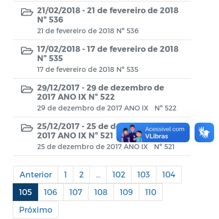
Conselho Municipal de Turismo
21/02/2018 -
21 de fevereiro de 2018
Nº 536
Conselho Municipal do Desenvolvimento
21 de fevereiro de 2018 Nº 536
Sustentável Rural e Pesqueiro de
Araruama – COMDESURP-AR
17/02/2018 -
17 de fevereiro de 2018
Nº 535
Conselho Municipal do Idoso (COMID)
17 de fevereiro de 2018 Nº 535
Conselho Municipal do Meio Ambiente -
29/12/2017 -
29 de dezembro de
2017 ANO IX Nº 522
CONDEMA
29 de dezembro de 2017 ANO IX Nº 522
Conselho Municipal dos Direitos da
25/12/2017 -
25 de dezembro de
Criança e do Adolescente de Araruama -
2017 ANO IX Nº 521
CMDCAA
25 de dezembro de 2017 ANO IX Nº 521
Contratos
Anterior
1
2
...
102
103
104
Convênio
105
106
107
108
109
110
Convocação
Próximo