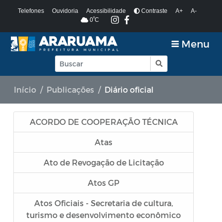
Telefones
Ouvidoria
Acessibilidade
Contraste
A+
A-
º
0
C
Menu
Início
Publicações
Diário oficial
ACORDO DE COOPERAÇÃO TÉCNICA
Atas
Ato de Revogação de Licitação
Atos GP
Atos Oficiais - Secretaria de cultura,
turismo e desenvolvimento econômico