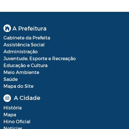
Diário oficial
Editais
Emendas Parlamentares
A Prefeitura
Extrato de Contratos
Gabinete da Prefeita
Assistência Social
Extrato de Inexigibilidade
Administração
Juventude, Esporte e Recreação
Instruções Normativas
Educação e Cultura
Intimação
Meio Ambiente
Saúde
JARI - Junta Recursos de Infração de
Mapa do Site
Trânsito
A Cidade
Licenças Específicas
História
Notificação
Mapa
Hino Oficial
Parecer
Notícias