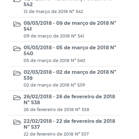
Aviso de rescisão unilateral
542
12 de março de 2018 Nº 542
CADEP - Comissão de Análise de Defesa
09/03/2018 -
09 de março de 2018 Nº
Prévia
541
CONCURSO GUARDA MUNICIPAL Nº 002
09 de março de 2018 Nº 541
05/03/2018 -
05 de março de 2018 Nº
Concurso Público
540
05 de março de 2018 Nº 540
Conselho Municipal - CACS FUNDEB
02/03/2018 -
02 de março de 2018 Nº
Conselho Municipal de Assistência Social
539
de Araruama - COMASO
02 de março de 2018 Nº 539
Conselho Municipal de Educação
26/02/2018 -
26 de fevereiro de 2018
Nº 538
Conselho Municipal de Habitação -
26 de fevereiro de 2018 Nº 538
CMHA
22/02/2018 -
22 de fevereiro de 2018
Nº 537
Conselho Municipal de Saúde
22 de fevereiro de 2018 Nº 537