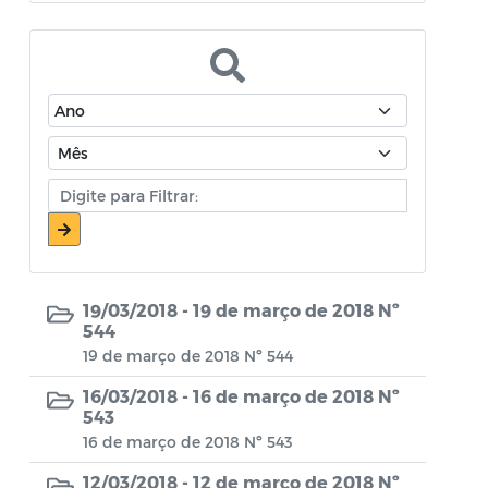
Atos Oficiais - Secretaria de Educação
Atos Oficiais - Secretaria de Fazenda e
Planejamento
Atos Oficiais - Secretaria de Saúde
Atos Oficiais - Secretaria de Transportes
Atos Oficiais - Secretaria Municipal de
Ambiente, Agricultura, Abastecimento e
Pesca
19/03/2018 -
19 de março de 2018 Nº
Atos Oficiais - Secretaria Municipal de
544
Política Social, Trabalho, Habitação,
19 de março de 2018 Nº 544
Terceira Idade e Desenvolvimento
16/03/2018 -
16 de março de 2018 Nº
Humano
543
16 de março de 2018 Nº 543
Autorização Para Início de Obras
12/03/2018 -
12 de março de 2018 Nº