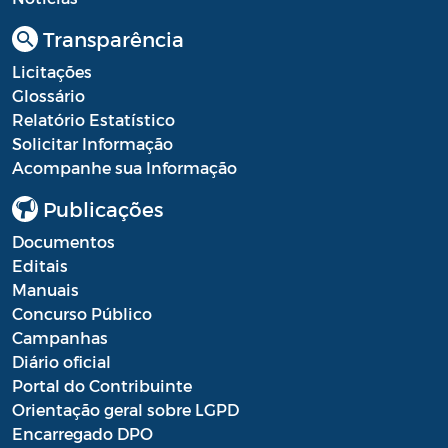
Portal do Contribuinte
Transparência
Portaria Gabinete
Licitações
Glossário
Portaria IBASMA
Relatório Estatístico
Solicitar Informação
Portaria SEADM
Acompanhe sua Informação
Portaria SECUT
Publicações
Portaria SEDUC
Documentos
Editais
Portaria SEFAZ
Manuais
Concurso Público
Portaria SESAU
Campanhas
PORTARIA SETUR
Diário oficial
Portal do Contribuinte
PORTARIA SEELA
Orientação geral sobre LGPD
Encarregado DPO
Portarias Sobre o Coronavírus COVID-19