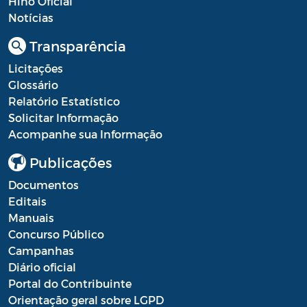
Hino Oficial
Resultado Processo Seletivo de
Notícias
Estagiários
Transparência
Saúde - Balancete
Licitações
Glossário
Saúde - Escala Profissionais
Relatório Estatístico
Saúde - Estoques de medicamentos das
Solicitar Informação
farmácias públicas
Acompanhe sua Informação
Saúde - Fila de espera por consultas
Publicações
nas especialidades
Documentos
Editais
Saúde - Instrumentos de Gestão do SUS
Manuais
Saúde - Plano Municipal de Saúde
Concurso Público
Campanhas
Saúde - Prestação de Contas
Diário oficial
Portal do Contribuinte
Saúde - Processo Seletivo de Agente
Orientação geral sobre LGPD
Comunitário de Saúde e Agente de