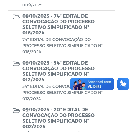
Diário oficial
009/2025
Editais
09/10/2025 -
74º EDITAL DE
CONVOCAÇÃO DO PROCESSO
Emendas Parlamentares
SELETIVO SIMPLIFICADO Nº
016/2024
Extrato de Contratos
74º EDITAL DE CONVOCAÇÃO DO
PROCESSO SELETIVO SIMPLIFICADO Nº
Extrato de Inexigibilidade
016/2024
Instruções Normativas
09/10/2025 -
54º EDITAL DE
CONVOCAÇÃO DO PROCESSO
Intimação
SELETIVO SIMPLIFICADO Nº
012/2024
JARI - Junta Recursos de Infração de
54º EDITAL DE CONVOCAÇÃO DO
Trânsito
PROCESSO SELETIVO SIMPLIFICADO Nº
012/2024
Licenças Específicas
09/10/2025 -
20º EDITAL DE
CONVOCAÇÃO DO PROCESSO
Notificação
SELETIVO SIMPLIFICADO Nº
002/2025
Parecer