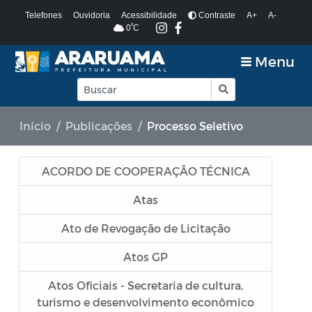
Telefones
Ouvidoria
Acessibilidade
Contraste
A+
A-
º
0
C
Menu
Início
Publicações
Processo Seletivo
ACORDO DE COOPERAÇÃO TÉCNICA
Atas
Ato de Revogação de Licitação
Atos GP
Atos Oficiais - Secretaria de cultura,
turismo e desenvolvimento econômico