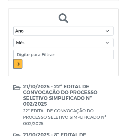
Atos Oficiais - Secretaria de Educação
Atos Oficiais - Secretaria de Fazenda e
Planejamento
Atos Oficiais - Secretaria de Saúde
Atos Oficiais - Secretaria de Transportes
Atos Oficiais - Secretaria Municipal de
Ambiente, Agricultura, Abastecimento e
Pesca
21/10/2025 -
22º EDITAL DE
Atos Oficiais - Secretaria Municipal de
CONVOCAÇÃO DO PROCESSO
SELETIVO SIMPLIFICADO Nº
Política Social, Trabalho, Habitação,
002/2025
Terceira Idade e Desenvolvimento
22º EDITAL DE CONVOCAÇÃO DO
Humano
PROCESSO SELETIVO SIMPLIFICADO Nº
002/2025
Autorização Para Início de Obras
21/10/2025 -
8º EDITAL DE