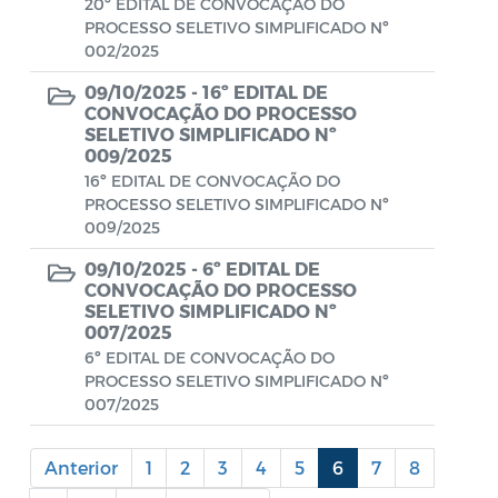
20º EDITAL DE CONVOCAÇÃO DO
PROCESSO SELETIVO SIMPLIFICADO Nº
Portal do Contribuinte
002/2025
Portaria Gabinete
09/10/2025 -
16º EDITAL DE
CONVOCAÇÃO DO PROCESSO
Portaria IBASMA
SELETIVO SIMPLIFICADO Nº
009/2025
Portaria SEADM
16º EDITAL DE CONVOCAÇÃO DO
PROCESSO SELETIVO SIMPLIFICADO Nº
Portaria SECUT
009/2025
Portaria SEDUC
09/10/2025 -
6º EDITAL DE
CONVOCAÇÃO DO PROCESSO
Portaria SEFAZ
SELETIVO SIMPLIFICADO Nº
007/2025
Portaria SESAU
6º EDITAL DE CONVOCAÇÃO DO
PROCESSO SELETIVO SIMPLIFICADO Nº
PORTARIA SETUR
007/2025
PORTARIA SEELA
Anterior
1
2
3
4
5
6
7
8
Portarias Sobre o Coronavírus COVID-19