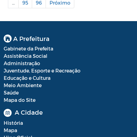
...
95
96
Próximo
Processo Seletivo
Processo Seletivo Secretaria de Educação
Programa Araruama Universitário
A Prefeitura
Pronunciamento do Dirigente
Gabinete da Prefeita
Assistência Social
Recursos Transferidos ao Município para
Administração
o enfrentamento à COVID-19
Juventude, Esporte e Recreação
Educação e Cultura
PORTARIA SETUR
Meio Ambiente
Saúde
Relação dos Fiscais de Contrato
Mapa do Site
Resolução Sobre o Coronavírus COVID-19
A Cidade
Portaria PROGE
História
Mapa
Resoluções