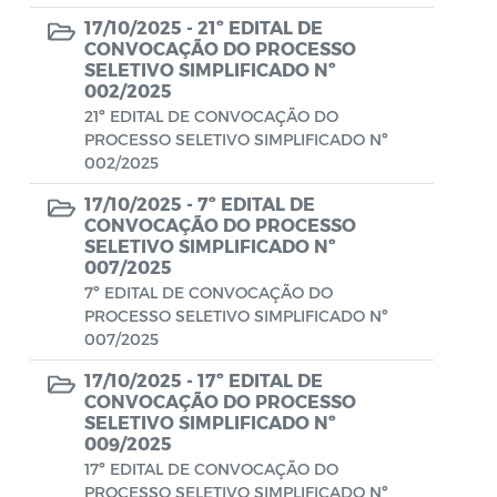
Conselho Municipal de Turismo
17/10/2025 -
21º EDITAL DE
Conselho Municipal do Desenvolvimento
CONVOCAÇÃO DO PROCESSO
SELETIVO SIMPLIFICADO Nº
Sustentável Rural e Pesqueiro de
002/2025
Araruama – COMDESURP-AR
21º EDITAL DE CONVOCAÇÃO DO
PROCESSO SELETIVO SIMPLIFICADO Nº
Conselho Municipal do Idoso (COMID)
002/2025
Conselho Municipal do Meio Ambiente -
17/10/2025 -
7º EDITAL DE
CONDEMA
CONVOCAÇÃO DO PROCESSO
SELETIVO SIMPLIFICADO Nº
Conselho Municipal dos Direitos da
007/2025
Criança e do Adolescente de Araruama -
7º EDITAL DE CONVOCAÇÃO DO
PROCESSO SELETIVO SIMPLIFICADO Nº
CMDCAA
007/2025
Contratos
17/10/2025 -
17º EDITAL DE
CONVOCAÇÃO DO PROCESSO
Convênio
SELETIVO SIMPLIFICADO Nº
009/2025
Convocação
17º EDITAL DE CONVOCAÇÃO DO
PROCESSO SELETIVO SIMPLIFICADO Nº