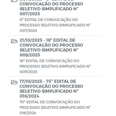
Aviso de rescisão unilateral
CONVOCAÇÃO DO PROCESSO
SELETIVO SIMPLIFICADO Nº
CADEP - Comissão de Análise de Defesa
007/2025
Prévia
8º EDITAL DE CONVOCAÇÃO DO
PROCESSO SELETIVO SIMPLIFICADO Nº
CONCURSO GUARDA MUNICIPAL Nº 002
007/2025
21/10/2025 -
18º EDITAL DE
Concurso Público
CONVOCAÇÃO DO PROCESSO
SELETIVO SIMPLIFICADO Nº
Conselho Municipal - CACS FUNDEB
009/2025
18º EDITAL DE CONVOCAÇÃO DO
Conselho Municipal de Assistência Social
PROCESSO SELETIVO SIMPLIFICADO Nº
de Araruama - COMASO
009/2025
Conselho Municipal de Educação
17/10/2025 -
75º EDITAL DE
CONVOCAÇÃO DO PROCESSO
Conselho Municipal de Habitação -
SELETIVO SIMPLIFICADO Nº
CMHA
016/2024
75º EDITAL DE CONVOCAÇÃO DO
Conselho Municipal de Saúde
PROCESSO SELETIVO SIMPLIFICADO Nº
016/2024