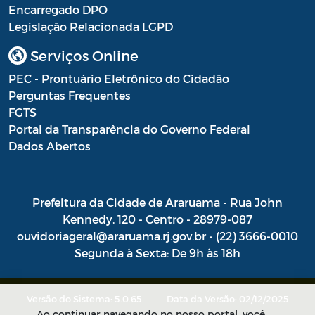
Encarregado DPO
Combate às Endemias
Legislação Relacionada LGPD
Saúde - REMUME - Relação Municipal de
Serviços Online
Medicamentos Essenciais
PEC - Prontuário Eletrônico do Cidadão
Saúde - Termo de opção para enfermeiros
Perguntas Frequentes
FGTS
Dativos
Portal da Transparência do Governo Federal
Instauração de Processo Administrativo
Dados Abertos
Termos
Prefeitura da Cidade de Araruama - Rua John
Intimações
Kennedy, 120 - Centro - 28979-087
Pareceres Referenciais da PGM
ouvidoriageral@araruama.rj.gov.br - (22) 3666-0010
Segunda à Sexta: De 9h às 18h
Portaria SEMAM
Programa Municipal de Educação
Versão do Sistema: 5.0.65
Data da Versão: 02/12/2025
Ambiental – PROMEA
Ao continuar navegando no nosso portal, você