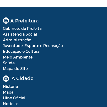
Processo Seletivo
Processo Seletivo Secretaria de Educação
A Prefeitura
Programa Araruama Universitário
Gabinete da Prefeita
Assistência Social
Pronunciamento do Dirigente
Administração
Juventude, Esporte e Recreação
Recursos Transferidos ao Município para
Educação e Cultura
o enfrentamento à COVID-19
Meio Ambiente
PORTARIA SETUR
Saúde
Mapa do Site
Relação dos Fiscais de Contrato
A Cidade
Resolução Sobre o Coronavírus COVID-19
História
Portaria PROGE
Mapa
Hino Oficial
Resoluções
Notícias