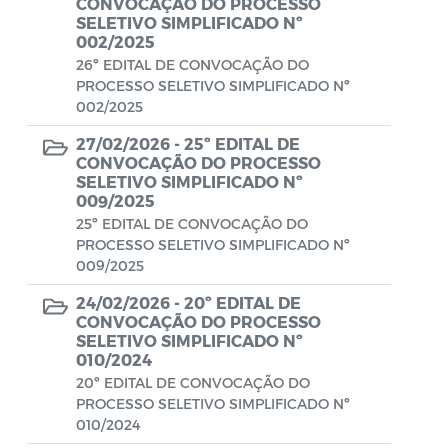
Conselho Municipal de Turismo
CONVOCAÇÃO DO PROCESSO
SELETIVO SIMPLIFICADO Nº
002/2025
Conselho Municipal do Desenvolvimento
26º EDITAL DE CONVOCAÇÃO DO
Sustentável Rural e Pesqueiro de
PROCESSO SELETIVO SIMPLIFICADO Nº
Araruama – COMDESURP-AR
002/2025
Conselho Municipal do Idoso (COMID)
27/02/2026 -
25º EDITAL DE
CONVOCAÇÃO DO PROCESSO
Conselho Municipal do Meio Ambiente -
SELETIVO SIMPLIFICADO Nº
CONDEMA
009/2025
25º EDITAL DE CONVOCAÇÃO DO
Conselho Municipal dos Direitos da
PROCESSO SELETIVO SIMPLIFICADO Nº
Criança e do Adolescente de Araruama -
009/2025
CMDCAA
24/02/2026 -
20º EDITAL DE
CONVOCAÇÃO DO PROCESSO
Contratos
SELETIVO SIMPLIFICADO Nº
010/2024
Convênio
20º EDITAL DE CONVOCAÇÃO DO
PROCESSO SELETIVO SIMPLIFICADO Nº
Convocação
010/2024