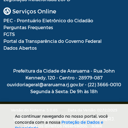
Combate às Endemias
Serviços Online
Saúde - REMUME - Relação Municipal de
PEC - Prontuário Eletrônico do Cidadão
Medicamentos Essenciais
Perguntas Frequentes
FGTS
Saúde - Termo de opção para enfermeiros
Portal da Transparência do Governo Federal
Dativos
Dados Abertos
Instauração de Processo Administrativo
Prefeitura da Cidade de Araruama - Rua John
Termos
Kennedy, 120 - Centro - 28979-087
Intimações
ouvidoriageral@araruama.rj.gov.br - (22) 3666-0010
Segunda à Sexta: De 9h às 18h
Pareceres Referenciais da PGM
Portaria SEMAM
Versão do Sistema: 5.0.65
Data da Versão: 02/12/2025
Ao continuar navegando no nosso portal, você
Programa Municipal de Educação
Copyright © 2026 Prefeitura de Araruama/RJ.
concorda com a nossa
Proteção de Dados e
Ambiental – PROMEA
Todos os direitos reservados.
SUBIR