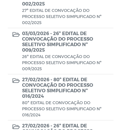
Aviso de rescisão unilateral
002/2025
27º EDITAL DE CONVOCAÇÃO DO
CADEP - Comissão de Análise de Defesa
PROCESSO SELETIVO SIMPLIFICADO Nº
Prévia
002/2025
03/03/2026 -
26º EDITAL DE
CONCURSO GUARDA MUNICIPAL Nº 002
CONVOCAÇÃO DO PROCESSO
SELETIVO SIMPLIFICADO Nº
Concurso Público
009/2025
26º EDITAL DE CONVOCAÇÃO DO
Conselho Municipal - CACS FUNDEB
PROCESSO SELETIVO SIMPLIFICADO Nº
009/2025
Conselho Municipal de Assistência Social
de Araruama - COMASO
27/02/2026 -
80º EDITAL DE
CONVOCAÇÃO DO PROCESSO
Conselho Municipal de Educação
SELETIVO SIMPLIFICADO Nº
016/2024
Conselho Municipal de Habitação -
80º EDITAL DE CONVOCAÇÃO DO
CMHA
PROCESSO SELETIVO SIMPLIFICADO Nº
016/2024
Conselho Municipal de Saúde
27/02/2026 -
26º EDITAL DE