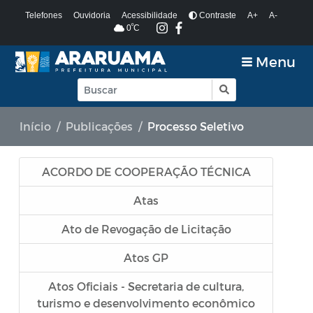
Telefones
Ouvidoria
Acessibilidade
Contraste
A+
A-
º
0
C
Menu
Início
Publicações
Processo Seletivo
ACORDO DE COOPERAÇÃO TÉCNICA
Atas
Ato de Revogação de Licitação
Atos GP
Atos Oficiais - Secretaria de cultura,
turismo e desenvolvimento econômico