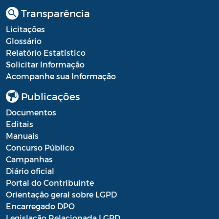
Resultado Processo Seletivo de
Transparência
Estagiários
Licitações
Glossário
Saúde - Balancete
Relatório Estatístico
Saúde - Escala Profissionais
Solicitar Informação
Acompanhe sua Informação
Saúde - Estoques de medicamentos das
farmácias públicas
Publicações
Documentos
Saúde - Fila de espera por consultas
Editais
nas especialidades
Manuais
Saúde - Instrumentos de Gestão do SUS
Concurso Público
Campanhas
Saúde - Plano Municipal de Saúde
Diário oficial
Portal do Contribuinte
Saúde - Prestação de Contas
Orientação geral sobre LGPD
Saúde - Processo Seletivo de Agente
Encarregado DPO
Comunitário de Saúde e Agente de
Legislação Relacionada LGPD