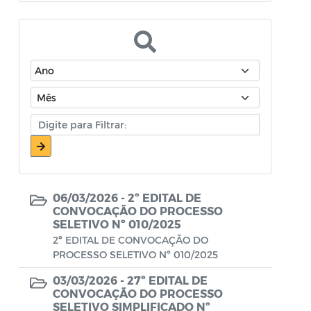
Atos Oficiais - Secretaria de Educação
Atos Oficiais - Secretaria de Fazenda e
Planejamento
Atos Oficiais - Secretaria de Saúde
Atos Oficiais - Secretaria de Transportes
Atos Oficiais - Secretaria Municipal de
Ambiente, Agricultura, Abastecimento e
Pesca
06/03/2026 -
2º EDITAL DE
Atos Oficiais - Secretaria Municipal de
CONVOCAÇÃO DO PROCESSO
SELETIVO Nº 010/2025
Política Social, Trabalho, Habitação,
2º EDITAL DE CONVOCAÇÃO DO
Terceira Idade e Desenvolvimento
PROCESSO SELETIVO Nº 010/2025
Humano
03/03/2026 -
27º EDITAL DE
Autorização Para Início de Obras
CONVOCAÇÃO DO PROCESSO
SELETIVO SIMPLIFICADO Nº