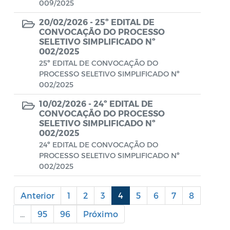
009/2025
Portal do Contribuinte
20/02/2026 -
25º EDITAL DE
CONVOCAÇÃO DO PROCESSO
Portaria Gabinete
SELETIVO SIMPLIFICADO Nº
002/2025
Portaria IBASMA
25º EDITAL DE CONVOCAÇÃO DO
PROCESSO SELETIVO SIMPLIFICADO Nº
Portaria SEADM
002/2025
Portaria SECUT
10/02/2026 -
24º EDITAL DE
CONVOCAÇÃO DO PROCESSO
Portaria SEDUC
SELETIVO SIMPLIFICADO Nº
002/2025
Portaria SEFAZ
24º EDITAL DE CONVOCAÇÃO DO
PROCESSO SELETIVO SIMPLIFICADO Nº
Portaria SESAU
002/2025
PORTARIA SETUR
Anterior
1
2
3
4
5
6
7
8
PORTARIA SEELA
...
95
96
Próximo
Portarias Sobre o Coronavírus COVID-19