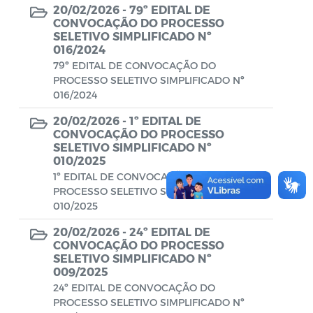
Diário oficial
20/02/2026 -
79º EDITAL DE
CONVOCAÇÃO DO PROCESSO
Editais
SELETIVO SIMPLIFICADO Nº
016/2024
Emendas Parlamentares
79º EDITAL DE CONVOCAÇÃO DO
PROCESSO SELETIVO SIMPLIFICADO Nº
Extrato de Contratos
016/2024
Extrato de Inexigibilidade
20/02/2026 -
1º EDITAL DE
CONVOCAÇÃO DO PROCESSO
Instruções Normativas
SELETIVO SIMPLIFICADO Nº
010/2025
Intimação
1º EDITAL DE CONVOCAÇÃO DO
PROCESSO SELETIVO SIMPLIFICADO Nº
JARI - Junta Recursos de Infração de
010/2025
Trânsito
20/02/2026 -
24º EDITAL DE
CONVOCAÇÃO DO PROCESSO
Licenças Específicas
SELETIVO SIMPLIFICADO Nº
009/2025
Notificação
24º EDITAL DE CONVOCAÇÃO DO
PROCESSO SELETIVO SIMPLIFICADO Nº
Parecer