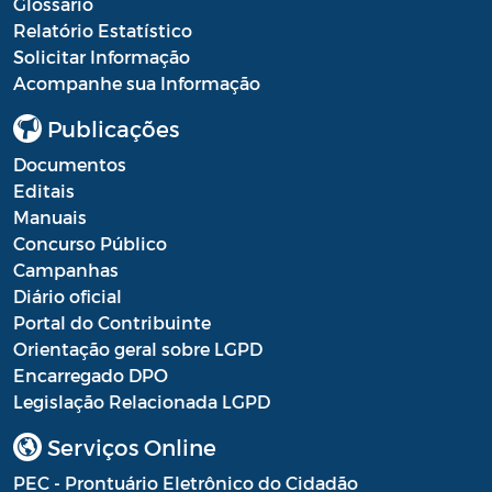
Glossário
Resultado Processo Seletivo de
Relatório Estatístico
Estagiários
Solicitar Informação
Acompanhe sua Informação
Saúde - Balancete
Publicações
Saúde - Escala Profissionais
Documentos
Saúde - Estoques de medicamentos das
Editais
farmácias públicas
Manuais
Concurso Público
Saúde - Fila de espera por consultas
Campanhas
nas especialidades
Diário oficial
Portal do Contribuinte
Saúde - Instrumentos de Gestão do SUS
Orientação geral sobre LGPD
Saúde - Plano Municipal de Saúde
Encarregado DPO
Legislação Relacionada LGPD
Saúde - Prestação de Contas
Serviços Online
Saúde - Processo Seletivo de Agente
PEC - Prontuário Eletrônico do Cidadão
Comunitário de Saúde e Agente de