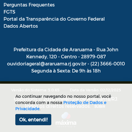
Perguntas Frequentes
Combate às Endemias
FGTS
Saúde - REMUME - Relação Municipal de
Portal da Transparência do Governo Federal
Medicamentos Essenciais
Dados Abertos
Saúde - Termo de opção para enfermeiros
Dativos
Prefeitura da Cidade de Araruama - Rua John
Kennedy, 120 - Centro - 28979-087
Instauração de Processo Administrativo
ouvidoriageral@araruama.rj.gov.br - (22) 3666-0010
Segunda à Sexta: De 9h às 18h
Termos
Intimações
Versão do Sistema: 5.0.65
Data da Versão: 02/12/2025
Ao continuar navegando no nosso portal, você
Pareceres Referenciais da PGM
Copyright © 2026 Prefeitura de Araruama/RJ.
concorda com a nossa
Proteção de Dados e
Todos os direitos reservados.
SUBIR
Privacidade
.
Portaria SEMAM
Ok, entendi!
Programa Municipal de Educação
Ambiental – PROMEA