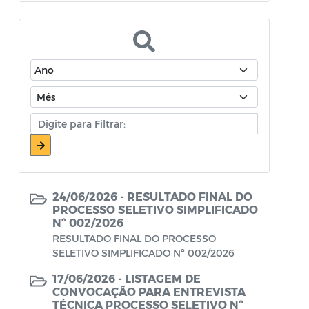
Atos Oficiais - Secretaria de Educação
Atos Oficiais - Secretaria de Fazenda e
Planejamento
Atos Oficiais - Secretaria de Saúde
Atos Oficiais - Secretaria de Transportes
Atos Oficiais - Secretaria Municipal de
Ambiente, Agricultura, Abastecimento e
Pesca
24/06/2026 -
RESULTADO FINAL DO
Atos Oficiais - Secretaria Municipal de
PROCESSO SELETIVO SIMPLIFICADO
Nº 002/2026
Política Social, Trabalho, Habitação,
RESULTADO FINAL DO PROCESSO
Terceira Idade e Desenvolvimento
SELETIVO SIMPLIFICADO Nº 002/2026
Humano
17/06/2026 -
LISTAGEM DE
Autorização Para Início de Obras
CONVOCAÇÃO PARA ENTREVISTA
TÉCNICA PROCESSO SELETIVO Nº