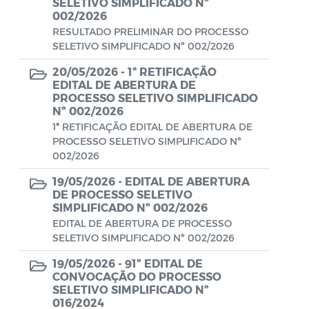
Conselho Municipal de Turismo
SELETIVO SIMPLIFICADO Nº
002/2026
Conselho Municipal do Desenvolvimento
RESULTADO PRELIMINAR DO PROCESSO
SELETIVO SIMPLIFICADO Nº 002/2026
Sustentável Rural e Pesqueiro de
Araruama – COMDESURP-AR
20/05/2026 -
1ª RETIFICAÇÃO
EDITAL DE ABERTURA DE
Conselho Municipal do Idoso (COMID)
PROCESSO SELETIVO SIMPLIFICADO
Nº 002/2026
Conselho Municipal do Meio Ambiente -
1ª RETIFICAÇÃO EDITAL DE ABERTURA DE
CONDEMA
PROCESSO SELETIVO SIMPLIFICADO Nº
002/2026
Conselho Municipal dos Direitos da
Criança e do Adolescente de Araruama -
19/05/2026 -
EDITAL DE ABERTURA
DE PROCESSO SELETIVO
CMDCAA
SIMPLIFICADO Nº 002/2026
EDITAL DE ABERTURA DE PROCESSO
Contratos
SELETIVO SIMPLIFICADO Nº 002/2026
Convênio
19/05/2026 -
91º EDITAL DE
CONVOCAÇÃO DO PROCESSO
Convocação
SELETIVO SIMPLIFICADO Nº
016/2024