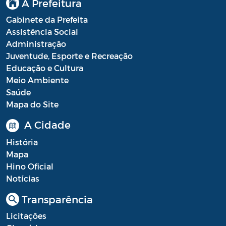
A Prefeitura
Processo Seletivo
Gabinete da Prefeita
Assistência Social
Processo Seletivo Secretaria de Educação
Administração
Juventude, Esporte e Recreação
Programa Araruama Universitário
Educação e Cultura
Pronunciamento do Dirigente
Meio Ambiente
Saúde
Recursos Transferidos ao Município para
Mapa do Site
o enfrentamento à COVID-19
A Cidade
PORTARIA SETUR
História
Relação dos Fiscais de Contrato
Mapa
Hino Oficial
Resolução Sobre o Coronavírus COVID-19
Notícias
Portaria PROGE
Transparência
Resoluções
Licitações