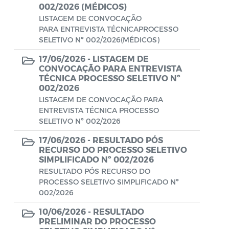
Aviso de rescisão unilateral
002/2026 (MÉDICOS)
LISTAGEM DE CONVOCAÇÃO
CADEP - Comissão de Análise de Defesa
PARA ENTREVISTA TÉCNICAPROCESSO
Prévia
SELETIVO Nº 002/2026(MÉDICOS)
17/06/2026 -
LISTAGEM DE
CONCURSO GUARDA MUNICIPAL Nº 002
CONVOCAÇÃO PARA ENTREVISTA
TÉCNICA PROCESSO SELETIVO Nº
Concurso Público
002/2026
LISTAGEM DE CONVOCAÇÃO PARA
Conselho Municipal - CACS FUNDEB
ENTREVISTA TÉCNICA PROCESSO
SELETIVO Nº 002/2026
Conselho Municipal de Assistência Social
de Araruama - COMASO
17/06/2026 -
RESULTADO PÓS
RECURSO DO PROCESSO SELETIVO
Conselho Municipal de Educação
SIMPLIFICADO Nº 002/2026
RESULTADO PÓS RECURSO DO
Conselho Municipal de Habitação -
PROCESSO SELETIVO SIMPLIFICADO Nº
CMHA
002/2026
Conselho Municipal de Saúde
10/06/2026 -
RESULTADO
PRELIMINAR DO PROCESSO