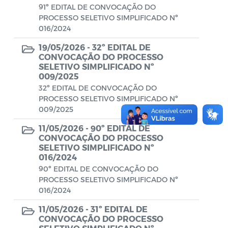
Diário oficial
91º EDITAL DE CONVOCAÇÃO DO
PROCESSO SELETIVO SIMPLIFICADO Nº
Editais
016/2024
Emendas Parlamentares
19/05/2026 -
32º EDITAL DE
CONVOCAÇÃO DO PROCESSO
Extrato de Contratos
SELETIVO SIMPLIFICADO Nº
009/2025
Extrato de Inexigibilidade
32º EDITAL DE CONVOCAÇÃO DO
PROCESSO SELETIVO SIMPLIFICADO Nº
Instruções Normativas
009/2025
Intimação
11/05/2026 -
90º EDITAL DE
CONVOCAÇÃO DO PROCESSO
JARI - Junta Recursos de Infração de
SELETIVO SIMPLIFICADO Nº
016/2024
Trânsito
90º EDITAL DE CONVOCAÇÃO DO
PROCESSO SELETIVO SIMPLIFICADO Nº
Licenças Específicas
016/2024
Notificação
11/05/2026 -
31º EDITAL DE
CONVOCAÇÃO DO PROCESSO
Parecer