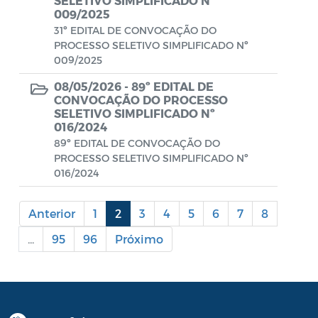
SELETIVO SIMPLIFICADO Nº
009/2025
Portal do Contribuinte
31º EDITAL DE CONVOCAÇÃO DO
PROCESSO SELETIVO SIMPLIFICADO Nº
Portaria Gabinete
009/2025
Portaria IBASMA
08/05/2026 -
89º EDITAL DE
CONVOCAÇÃO DO PROCESSO
Portaria SEADM
SELETIVO SIMPLIFICADO Nº
016/2024
Portaria SECUT
89º EDITAL DE CONVOCAÇÃO DO
PROCESSO SELETIVO SIMPLIFICADO Nº
Portaria SEDUC
016/2024
Portaria SEFAZ
Anterior
1
2
3
4
5
6
7
8
Portaria SESAU
...
95
96
Próximo
PORTARIA SETUR
PORTARIA SEELA
Portarias Sobre o Coronavírus COVID-19