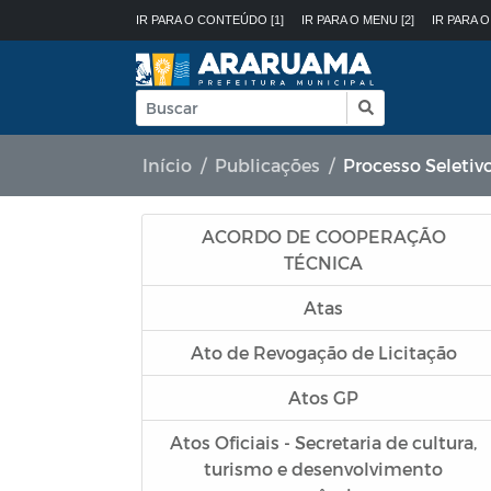
IR PARA O CONTEÚDO [1]
IR PARA O MENU [2]
IR PARA O
Início
Publicações
Processo Seletiv
ACORDO DE COOPERAÇÃO
TÉCNICA
Atas
Ato de Revogação de Licitação
Atos GP
Atos Oficiais - Secretaria de cultura,
turismo e desenvolvimento