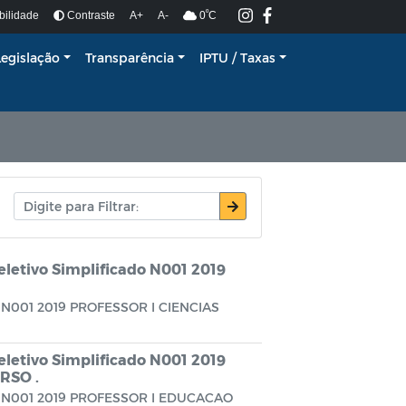
º
bilidade
Contraste
A+
A-
0
C
Legislação
Transparência
IPTU / Taxas
eletivo Simplificado N001 2019
do N001 2019 PROFESSOR I CIENCIAS
eletivo Simplificado N001 2019
RSO .
ado N001 2019 PROFESSOR I EDUCACAO