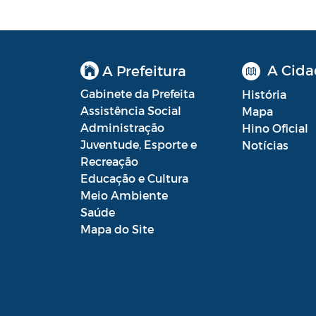
CMHA
Conselho Municipal de Saúde
Conselho Municipal de Turismo
A Cida
A Prefeitura
Gabinete da Prefeita
Conselho Municipal do
História
Assistência Social
Desenvolvimento Sustentável Rural e
Mapa
Administração
Pesqueiro de Araruama –
Hino Oficial
Juventude, Esporte e
COMDESURP-AR
Notícias
Recreação
Conselho Municipal do Idoso
Educação e Cultura
(COMID)
Meio Ambiente
Saúde
Conselho Municipal do Meio
Mapa do Site
Ambiente -CONDEMA
Conselho Municipal dos Direitos da
Criança e do Adolescente de
Araruama - CMDCAA