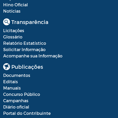
Hino Oficial
Processo Seletivo
Notícias
Processo Seletivo Secretaria de Educação
Transparência
Programa Araruama Universitário
Licitações
Glossário
Pronunciamento do Dirigente
Relatório Estatístico
Solicitar Informação
Recursos Transferidos ao Município para
Acompanhe sua Informação
o enfrentamento à COVID-19
Publicações
PORTARIA SETUR
Documentos
Relação dos Fiscais de Contrato
Editais
Manuais
Resolução Sobre o Coronavírus COVID-19
Concurso Público
Campanhas
Portaria PROGE
Diário oficial
Resoluções
Portal do Contribuinte