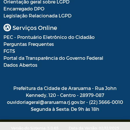
Orientação geral sobre LGPD
Resultado Processo Seletivo de
Encarregado DPO
Estagiários
Legislação Relacionada LGPD
Saúde - Balancete
Serviços Online
Saúde - Escala Profissionais
PEC - Prontuário Eletrônico do Cidadão
Perguntas Frequentes
Saúde - Estoques de medicamentos das
FGTS
farmácias públicas
Portal da Transparência do Governo Federal
Dados Abertos
Saúde - Fila de espera por consultas
nas especialidades
Saúde - Instrumentos de Gestão do SUS
Prefeitura da Cidade de Araruama - Rua John
Kennedy, 120 - Centro - 28979-087
Saúde - Plano Municipal de Saúde
ouvidoriageral@araruama.rj.gov.br - (22) 3666-0010
Segunda à Sexta: De 9h às 18h
Saúde - Prestação de Contas
Saúde - Processo Seletivo de Agente
Versão do Sistema: 5.0.65
Comunitário de Saúde e Agente de
Data da Versão: 02/12/2025