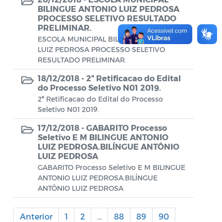
Diário oficial
BILINGUE ANTONIO LUIZ PEDROSA
PROCESSO SELETIVO RESULTADO
Editais
PRELIMINAR.
ESCOLA MUNICIPAL BILINGUE ANTONIO
Emendas Parlamentares
LUIZ PEDROSA PROCESSO SELETIVO
RESULTADO PRELIMINAR.
Extrato de Contratos
18/12/2018 -
2ª Retificacao do Edital
Extrato de Inexigibilidade
do Processo Seletivo N01 2019.
2ª Retificacao do Edital do Processo
Instruções Normativas
Seletivo N01 2019.
Intimação
17/12/2018 -
GABARITO Processo
Seletivo E M BILINGUE ANTONIO
JARI - Junta Recursos de Infração de
LUIZ PEDROSA.BILÍNGUE ANTÔNIO
Trânsito
LUIZ PEDROSA
GABARITO Processo Seletivo E M BILINGUE
Licenças Específicas
ANTONIO LUIZ PEDROSA.BILÍNGUE
ANTÔNIO LUIZ PEDROSA
Notificação
Anterior
1
2
Parecer
...
88
89
90