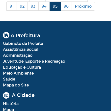
91
92
93
94
95
96
Próximo
Portal do Contribuinte
Portaria Gabinete
Portaria IBASMA
A Prefeitura
Portaria SEADM
Gabinete da Prefeita
Portaria SECUT
Assistência Social
Administração
Portaria SEDUC
Juventude, Esporte e Recreação
Educação e Cultura
Portaria SEFAZ
Meio Ambiente
Portaria SESAU
Saúde
Mapa do Site
PORTARIA SETUR
A Cidade
PORTARIA SEELA
História
Portarias Sobre o Coronavírus COVID-19
Mapa