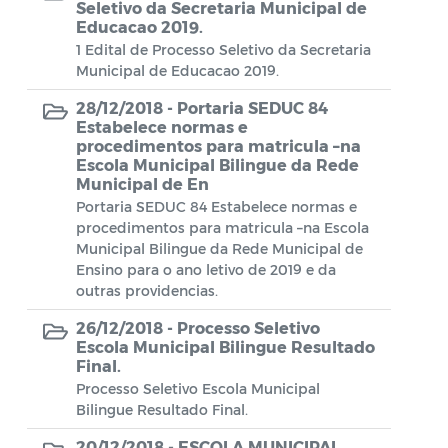
Conselho Municipal de Turismo
Seletivo da Secretaria Municipal de
Educacao 2019.
Conselho Municipal do Desenvolvimento
1 Edital de Processo Seletivo da Secretaria
Sustentável Rural e Pesqueiro de
Municipal de Educacao 2019.
Araruama – COMDESURP-AR
28/12/2018 -
Portaria SEDUC 84
Estabelece normas e
Conselho Municipal do Idoso (COMID)
procedimentos para matricula –na
Escola Municipal Bilingue da Rede
Conselho Municipal do Meio Ambiente -
Municipal de En
CONDEMA
Portaria SEDUC 84 Estabelece normas e
procedimentos para matricula –na Escola
Conselho Municipal dos Direitos da
Municipal Bilingue da Rede Municipal de
Criança e do Adolescente de Araruama -
Ensino para o ano letivo de 2019 e da
CMDCAA
outras providencias.
26/12/2018 -
Contratos
Processo Seletivo
Escola Municipal Bilingue Resultado
Final.
Convênio
Processo Seletivo Escola Municipal
Convocação
Bilingue Resultado Final.
20/12/2018 -
ESCOLA MUNICIPAL