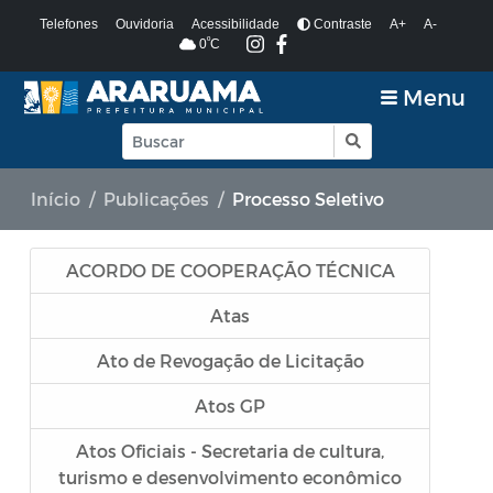
Telefones
Ouvidoria
Acessibilidade
Contraste
A+
A-
º
0
C
Menu
Início
Publicações
Processo Seletivo
ACORDO DE COOPERAÇÃO TÉCNICA
Atas
Ato de Revogação de Licitação
Atos GP
Atos Oficiais - Secretaria de cultura,
turismo e desenvolvimento econômico