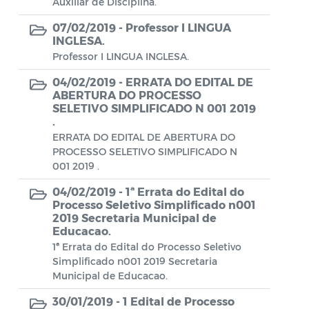
Auxiliar de Disciplina.
Aviso de rescisão unilateral
07/02/2019 -
Professor I LINGUA
CADEP - Comissão de Análise de Defesa
INGLESA.
Prévia
Professor I LINGUA INGLESA.
CONCURSO GUARDA MUNICIPAL Nº 002
04/02/2019 -
ERRATA DO EDITAL DE
ABERTURA DO PROCESSO
SELETIVO SIMPLIFICADO N 001 2019
Concurso Público
.
Conselho Municipal - CACS FUNDEB
ERRATA DO EDITAL DE ABERTURA DO
PROCESSO SELETIVO SIMPLIFICADO N
Conselho Municipal de Assistência Social
001 2019 .
de Araruama - COMASO
04/02/2019 -
1ª Errata do Edital do
Processo Seletivo Simplificado n001
Conselho Municipal de Educação
2019 Secretaria Municipal de
Educacao.
Conselho Municipal de Habitação -
1ª Errata do Edital do Processo Seletivo
CMHA
Simplificado n001 2019 Secretaria
Municipal de Educacao.
Conselho Municipal de Saúde
30/01/2019 -
1 Edital de Processo